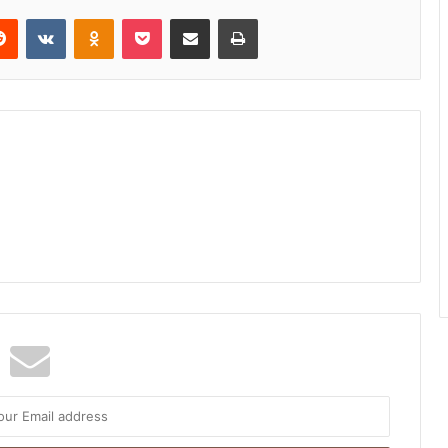
Reddit
VKontakte
Odnoklassniki
Pocket
Share via Email
Print