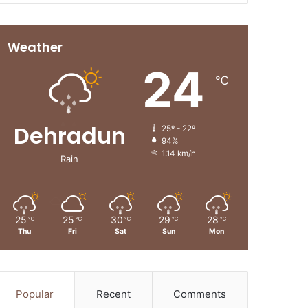
Weather
24
℃
Dehradun
25º - 22º
94%
1.14 km/h
Rain
25
25
30
29
28
℃
℃
℃
℃
℃
Thu
Fri
Sat
Sun
Mon
Popular
Recent
Comments