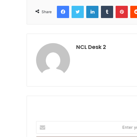
Facebook
Twitter
LinkedIn
Tumblr
Pinterest
Share
NCL Desk 2
E
n