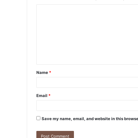
C
o
m
m
e
n
t
Name
*
*
Email
*
Save my name, email, and website in this browse