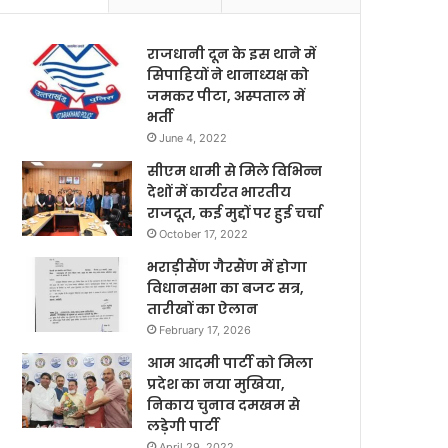
राजधानी दून के इस थाने में
सिपाहियों ने थानाध्यक्ष को
जमकर पीटा, अस्पताल में
भर्ती
June 4, 2022
सीएम धामी से मिले विभिन्न
देशों में कार्यरत भारतीय
राजदूत, कई मुद्दों पर हुई चर्चा
October 17, 2022
भराड़ीसैंण गैरसैंण में होगा
विधानसभा का बजट सत्र,
तारीखों का ऐलान
February 17, 2026
आम आदमी पार्टी को मिला
प्रदेश का नया मुखिया,
निकाय चुनाव दमखम से
लड़ेगी पार्टी
April 29, 2022