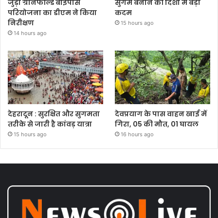
जुड़ी ग्रीनफील्ड बाईपास
सुगम बनाने की दिशा में बड़ा
परियोजना का डीएम ने किया
कदम
निरीक्षण
15 hours ago
14 hours ago
देहरादून : सुरक्षित और सुगमता
देवप्रयाग के पास वाहन खाई में
तरीके से जारी है कांवड़ यात्रा
गिरा, 05 की मौत, 01 घायल
15 hours ago
16 hours ago