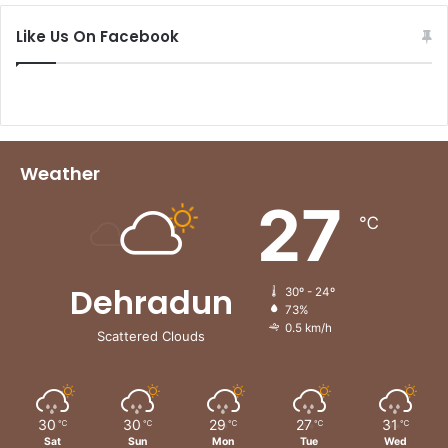
Like Us On Facebook
Weather
27
℃
Dehradun
30º - 24º
73%
0.5 km/h
Scattered Clouds
30
30
29
27
31
℃
℃
℃
℃
℃
Sat
Sun
Mon
Tue
Wed