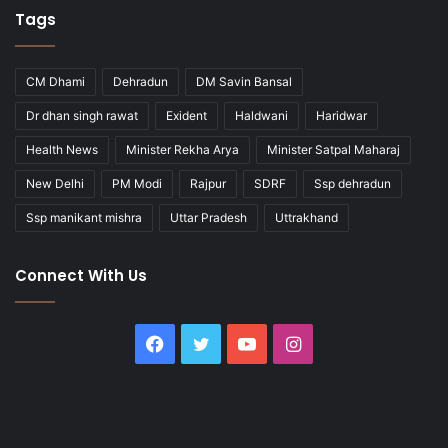
Tags
CM Dhami
Dehradun
DM Savin Bansal
Dr dhan singh rawat
Exident
Haldwani
Haridwar
Health News
Minister Rekha Arya
Minister Satpal Maharaj
New Delhi
PM Modi
Rajpur
SDRF
Ssp dehradun
Ssp manikant mishra
Uttar Pradesh
Uttrakhand
Connect With Us
Facebook
Twitter
YouTube
Instagram