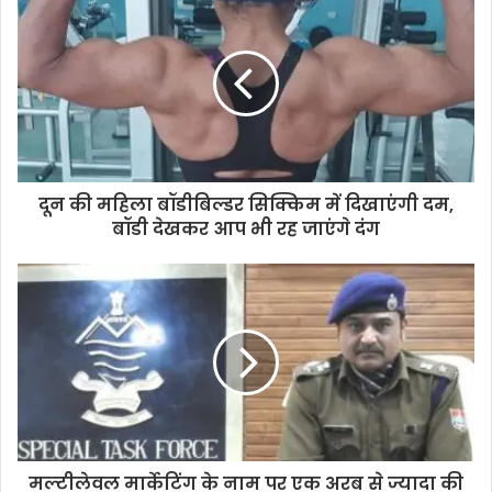
r
E
m
a
i
l
a
d
d
दून की महिला बॉडीबिल्डर सिक्किम में दिखाएंगी दम,
r
बॉडी देखकर आप भी रह जाएंगे दंग
e
s
s
मल्टीलेवल मार्केटिंग के नाम पर एक अरब से ज्यादा की