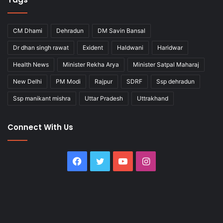
CM Dhami
Dehradun
DM Savin Bansal
Dr dhan singh rawat
Exident
Haldwani
Haridwar
Health News
Minister Rekha Arya
Minister Satpal Maharaj
New Delhi
PM Modi
Rajpur
SDRF
Ssp dehradun
Ssp manikant mishra
Uttar Pradesh
Uttrakhand
Connect With Us
Facebook
Twitter
YouTube
Instagram