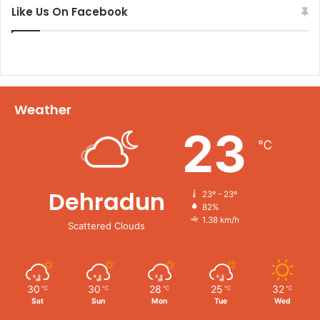
Like Us On Facebook
Weather
23
℃
Dehradun
23º - 23º
82%
1.38 km/h
Scattered Clouds
30
30
28
25
32
℃
℃
℃
℃
℃
Sat
Sun
Mon
Tue
Wed