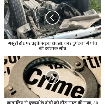
r
E
m
a
i
l
a
d
d
मसूरी रोड पर तड़के सड़क हादसा, कार दुर्घटना में पांच
r
की दर्दनाक मौत
e
s
s
नाबालिग से दुष्कर्म के दोषी को बीस साल की सजा, 30