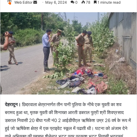
Web Editor
S
May 6, 2024
0
78
1 minute read
e
n
d
a
n
e
m
a
i
l
देहरादून।
छिद्दरवाला क्षेत्रान्तर्गत तीन पानी पुलिया के नीचे एक युवती का शव
बरामद हुआ था, मृतक युवती की शिनाख्त आरती डबराल पुत्री श्री शिवप्रसाद
डबराल निवासी 20 बीघा गली नं0 2 आईडीपीएल ऋषिकेश उम्र 26 वर्ष के रूप में
हुई जो ऋषिकेश क्षेत्र में एक प्राइवेट स्कूल में पढाती थी। घटना को अंजाम देने
वाले अभियुक्त की पहचान शैलेन्द्र भट्ट पुत्र प्रकाश भट्ट निवासी भद्रास्यूं