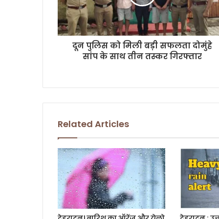
a
d
d
r
दून पुलिस को मिली बड़ी सफलता दोमुंहे
e
सांप के साथ तीन तस्कर गिरफ्तार
s
s
Related Articles
देहरादून। बारिश का ऑरेंज और येलो
देहरादून : उत