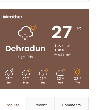
Weather
27
℃
Dehradun
27º - 23º
88%
0.52 km/h
Light Rain
27
27
26
32
32
℃
℃
℃
℃
℃
Sun
Mon
Tue
Wed
Thu
Popular
Recent
Comments