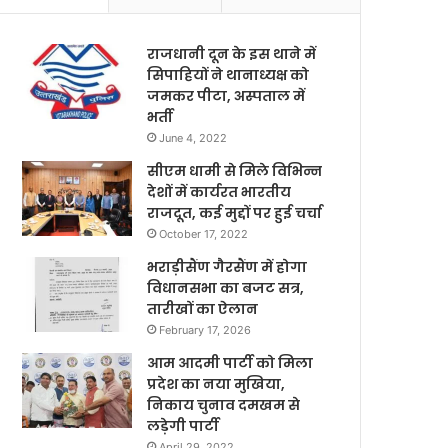
राजधानी दून के इस थाने में
सिपाहियों ने थानाध्यक्ष को
जमकर पीटा, अस्पताल में
भर्ती
June 4, 2022
सीएम धामी से मिले विभिन्न
देशों में कार्यरत भारतीय
राजदूत, कई मुद्दों पर हुई चर्चा
October 17, 2022
भराड़ीसैंण गैरसैंण में होगा
विधानसभा का बजट सत्र,
तारीखों का ऐलान
February 17, 2026
आम आदमी पार्टी को मिला
प्रदेश का नया मुखिया,
निकाय चुनाव दमखम से
लड़ेगी पार्टी
April 29, 2022