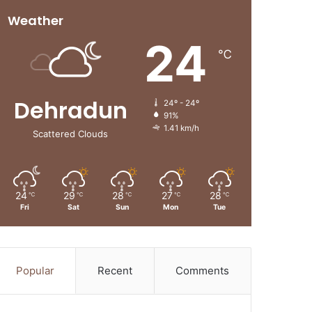
Weather
24
℃
Dehradun
24º - 24º
91%
1.41 km/h
Scattered Clouds
24
29
28
27
28
℃
℃
℃
℃
℃
Fri
Sat
Sun
Mon
Tue
Popular
Recent
Comments