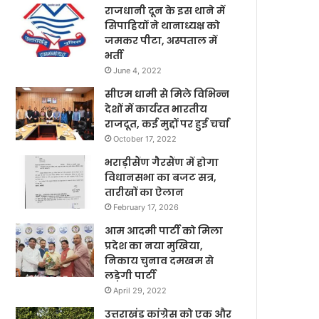
राजधानी दून के इस थाने में
सिपाहियों ने थानाध्यक्ष को
जमकर पीटा, अस्पताल में
भर्ती
June 4, 2022
सीएम धामी से मिले विभिन्न
देशों में कार्यरत भारतीय
राजदूत, कई मुद्दों पर हुई चर्चा
October 17, 2022
भराड़ीसैंण गैरसैंण में होगा
विधानसभा का बजट सत्र,
तारीखों का ऐलान
February 17, 2026
आम आदमी पार्टी को मिला
प्रदेश का नया मुखिया,
निकाय चुनाव दमखम से
लड़ेगी पार्टी
April 29, 2022
उत्तराखंड कांग्रेस को एक और