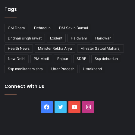
Tags
CM Dhami
Dehradun
DM Savin Bansal
Dr dhan singh rawat
Exident
Haldwani
Haridwar
Health News
Minister Rekha Arya
Minister Satpal Maharaj
New Delhi
PM Modi
Rajpur
SDRF
Ssp dehradun
Ssp manikant mishra
Uttar Pradesh
Uttrakhand
Connect With Us
Facebook
Twitter
YouTube
Instagram