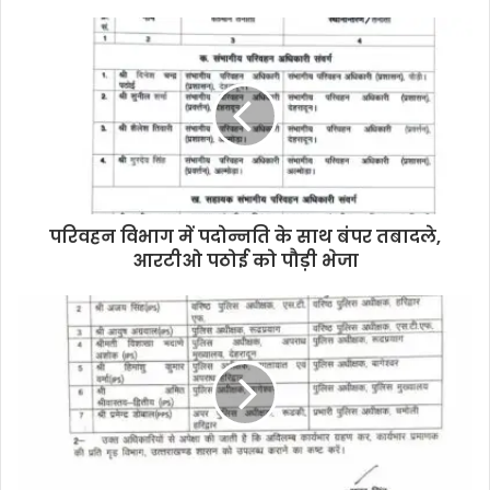
o
u
r
E
m
a
i
l
a
d
d
परिवहन विभाग में पदोन्नति के साथ बंपर तबादले,
r
आरटीओ पठोई को पौड़ी भेजा
e
s
s