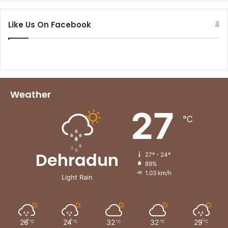
Like Us On Facebook
Weather
27
℃
Dehradun
27º - 24º
89%
1.03 km/h
Light Rain
26
24
32
32
29
℃
℃
℃
℃
℃