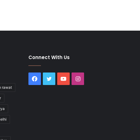
Connect With Us
Facebook
Twitter
YouTube
Instagram
h rawat
r
rya
elhi