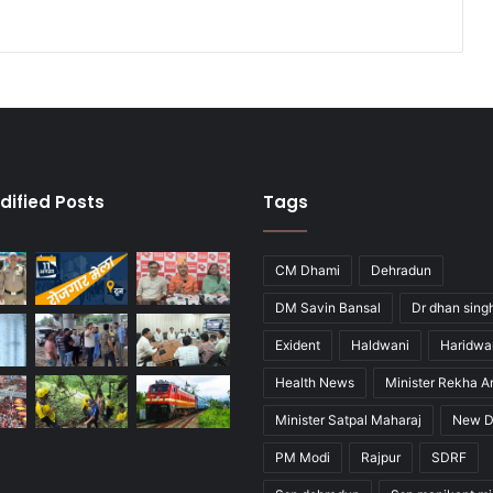
dified Posts
Tags
CM Dhami
Dehradun
DM Savin Bansal
Dr dhan sing
Exident
Haldwani
Haridwa
Health News
Minister Rekha A
Minister Satpal Maharaj
New D
PM Modi
Rajpur
SDRF