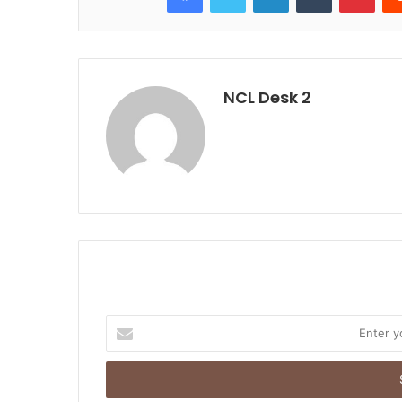
NCL Desk 2
E
n
t
e
r