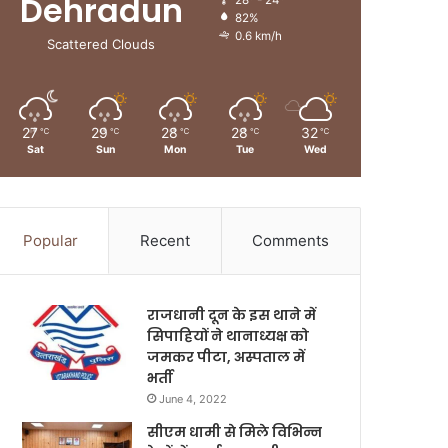
Dehradun
28º - 24º
82%
0.6 km/h
Scattered Clouds
27
29
28
28
32
℃
℃
℃
℃
℃
Sat
Sun
Mon
Tue
Wed
Popular
Recent
Comments
राजधानी दून के इस थाने में
सिपाहियों ने थानाध्यक्ष को
जमकर पीटा, अस्पताल में
भर्ती
June 4, 2022
सीएम धामी से मिले विभिन्न