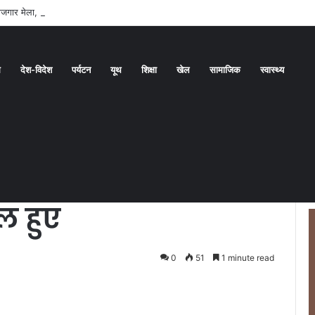
 रोजगार मेला, 559 पदों पर होगा चयन
ध
देश-विदेश
पर्यटन
यूथ
शिक्षा
खेल
सामाजिक
स्वास्थ्य
द पर इंपैनल हुए
द वर्धन केंद्र में
ल हुए
0
51
1 minute read