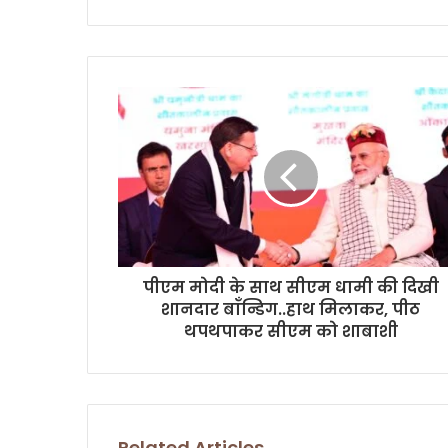
y
o
u
r
E
m
a
i
l
a
d
d
r
पीएम मोदी के साथ सीएम धामी की दिखी
e
शानदार बाॅंन्डिग..हाथ मिलाकर, पीठ
s
थपथपाकर सीएम को शाबाशी
s
Related Articles