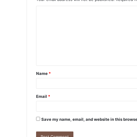
C
o
m
m
e
n
t
Name
*
*
Email
*
Save my name, email, and website in this browse