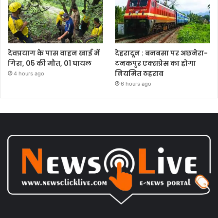
देवप्रयाग के पास वाहन खाई में
देहरादून : बनबसा पर अछनेरा-
गिरा, 05 की मौत, 01 घायल
टनकपुर एक्सप्रेस का होगा
नियमित ठहराव
4 hours ago
6 hours ago