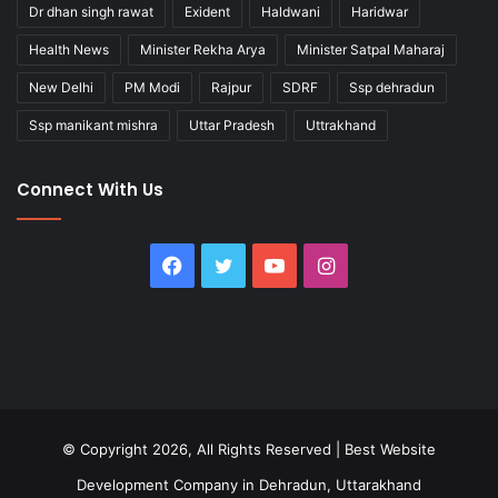
Dr dhan singh rawat
Exident
Haldwani
Haridwar
Health News
Minister Rekha Arya
Minister Satpal Maharaj
New Delhi
PM Modi
Rajpur
SDRF
Ssp dehradun
Ssp manikant mishra
Uttar Pradesh
Uttrakhand
Connect With Us
Facebook
Twitter
YouTube
Instagram
© Copyright 2026, All Rights Reserved |
Best Website
Development Company in Dehradun, Uttarakhand