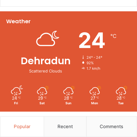
Weather
24
℃
Dehradun
24º - 24º
92%
1.7 km/h
Scattered Clouds
24
29
28
27
28
℃
℃
℃
℃
℃
Fri
Sat
Sun
Mon
Tue
Popular
Recent
Comments