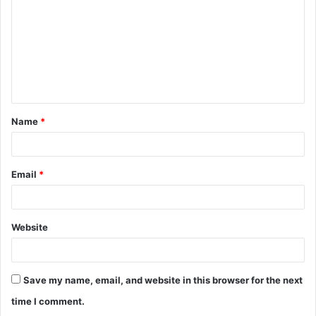
m
m
e
n
t
Name
*
*
Email
*
Website
Save my name, email, and website in this browser for the next
time I comment.