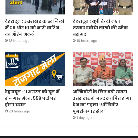
देहरादून : उत्तराखंड के छ: जिलों
देहरादून : यूपी के दो नशा
में 09 और 10 को भारी बारिश
तस्कर दबोचे। लाखों की स्मैक
का ऑरेंज अलर्ट
बरामद
13 hours ago
18 hours ago
देहरादून : 11 अगस्त को दून में
अग्निवीरों के लिए बड़ी खबर।
रोजगार मेला, 559 पदों पर
उत्तराखंड में जल्द स्थापित होगा
होगा चयन
देश का पहला ‘अग्निवीर
पुनर्रोजगार सेल’
20 hours ago
1 day ago