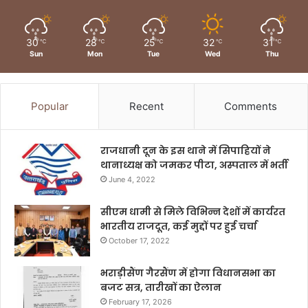
30
28
25
32
31
℃
℃
℃
℃
℃
Sun
Mon
Tue
Wed
Thu
Popular
Recent
Comments
राजधानी दून के इस थाने में सिपाहियों ने
थानाध्यक्ष को जमकर पीटा, अस्पताल में भर्ती
June 4, 2022
सीएम धामी से मिले विभिन्न देशों में कार्यरत
भारतीय राजदूत, कई मुद्दों पर हुई चर्चा
October 17, 2022
भराड़ीसैंण गैरसैंण में होगा विधानसभा का
बजट सत्र, तारीखों का ऐलान
February 17, 2026