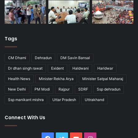
Tags
CM Dhami
Dehradun
DM Savin Bansal
Dr dhan singh rawat
Exident
Haldwani
Haridwar
Health News
Minister Rekha Arya
Minister Satpal Maharaj
New Delhi
PM Modi
Rajpur
SDRF
Ssp dehradun
Ssp manikant mishra
Uttar Pradesh
Uttrakhand
Connect With Us