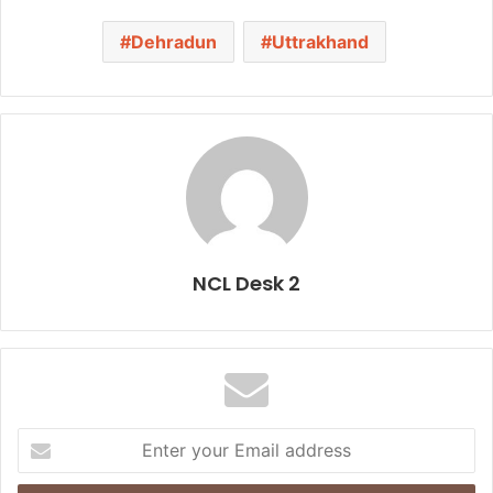
Dehradun
Uttrakhand
NCL Desk 2
E
n
t