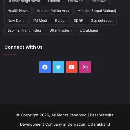
Dr dhan singh rawat
Exident
Haldwani
Haridwar
Health News
Minister Rekha Arya
Minister Satpal Maharaj
New Delhi
PM Modi
Rajpur
SDRF
Ssp dehradun
Ssp manikant mishra
Uttar Pradesh
Uttrakhand
Connect With Us
Facebook
Twitter
YouTube
Instagram
© Copyright 2026, All Rights Reserved |
Best Website
Development Company in Dehradun, Uttarakhand