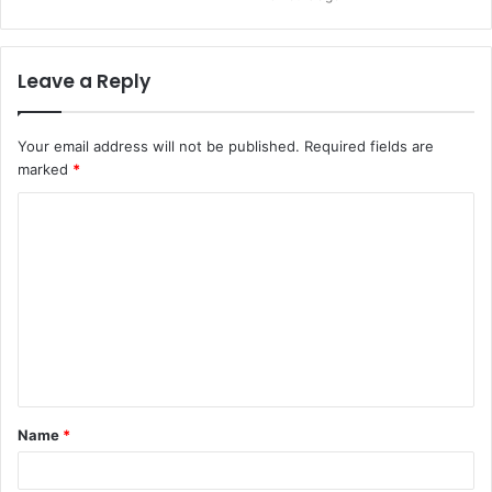
Leave a Reply
Your email address will not be published.
Required fields are
marked
*
C
o
m
m
e
n
t
Name
*
*