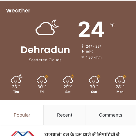
Weather
24
℃
Dehradun
24º - 23º
89%
1.36 km/h
Scattered Clouds
23
30
29
30
28
℃
℃
℃
℃
℃
Thu
Fri
Sat
Sun
Mon
Popular
Recent
Comments
राजधानी दून के इस थाने में सिपाहियों ने