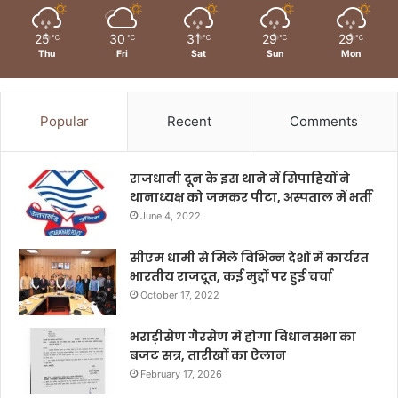
25
30
31
29
29
℃
℃
℃
℃
℃
Thu
Fri
Sat
Sun
Mon
Popular
Recent
Comments
राजधानी दून के इस थाने में सिपाहियों ने
थानाध्यक्ष को जमकर पीटा, अस्पताल में भर्ती
June 4, 2022
सीएम धामी से मिले विभिन्न देशों में कार्यरत
भारतीय राजदूत, कई मुद्दों पर हुई चर्चा
October 17, 2022
भराड़ीसैंण गैरसैंण में होगा विधानसभा का
बजट सत्र, तारीखों का ऐलान
February 17, 2026