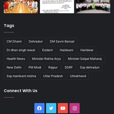
Tags
CM Dhami
Dehradun
DM Savin Bansal
Dr dhan singh rawat
Exident
Haldwani
Haridwar
Health News
Minister Rekha Arya
Minister Satpal Maharaj
New Delhi
PM Modi
Rajpur
SDRF
Ssp dehradun
Ssp manikant mishra
Uttar Pradesh
Uttrakhand
Connect With Us
Facebook
Twitter
YouTube
Instagram