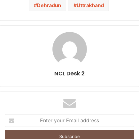
Dehradun
Uttrakhand
NCL Desk 2
E
n
t
e