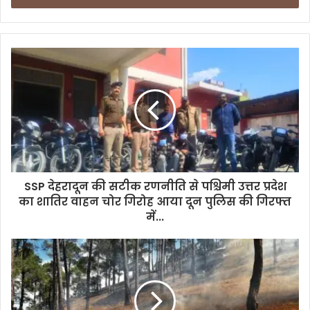
r
y
o
u
r
E
m
a
i
l
a
d
d
SSP देहरादून की सटीक रणनीति से पश्चिमी उत्तर प्रदेश
r
का शातिर वाहन चोर गिरोह आया दून पुलिस की गिरफ्त
e
में...
s
s