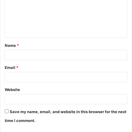
m
m
e
n
t
Name
*
*
Email
*
Website
Save my name, email, and website in this browser for the next
time I comment.