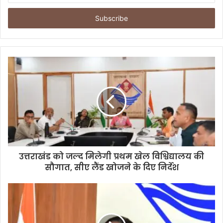
t
e
r
y
o
u
r
E
m
a
i
l
a
d
d
उत्तराखंड को जल्द मिलेगी प्रथम खेल विश्विद्यालय की
r
सौगात, सीए लैंड खोजने के दिए निर्देश
e
s
s