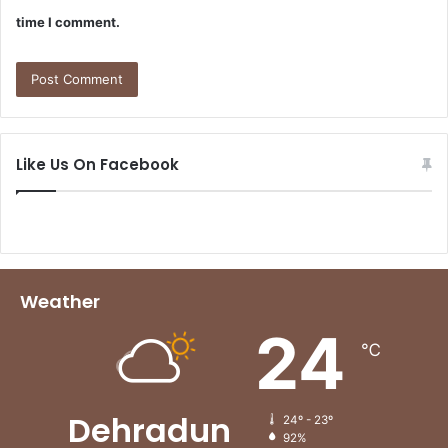
time I comment.
Like Us On Facebook
Weather
24
℃
Dehradun
24º - 23º
92%