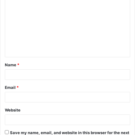
C
o
m
m
e
n
t
Name
*
*
Email
*
Website
Save my name, email, and website in this browser for the next