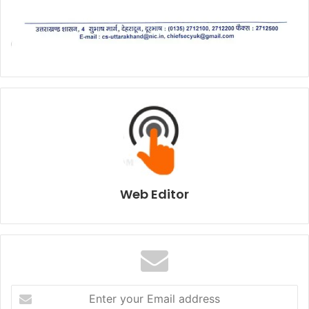
Web Editor
E
n