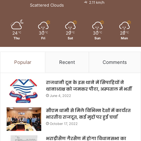
2.11 km/h
Scattered Clouds
24
30
29
30
28
℃
℃
℃
℃
℃
Thu
Fri
Sat
Sun
Mon
Popular
Recent
Comments
राजधानी दून के इस थाने में सिपाहियों ने
थानाध्यक्ष को जमकर पीटा, अस्पताल में भर्ती
June 4, 2022
सीएम धामी से मिले विभिन्न देशों में कार्यरत
भारतीय राजदूत, कई मुद्दों पर हुई चर्चा
October 17, 2022
भराड़ीसैंण गैरसैंण में होगा विधानसभा का