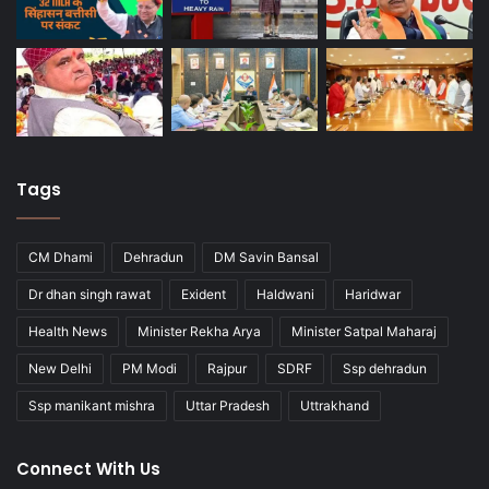
Tags
CM Dhami
Dehradun
DM Savin Bansal
Dr dhan singh rawat
Exident
Haldwani
Haridwar
Health News
Minister Rekha Arya
Minister Satpal Maharaj
New Delhi
PM Modi
Rajpur
SDRF
Ssp dehradun
Ssp manikant mishra
Uttar Pradesh
Uttrakhand
Connect With Us