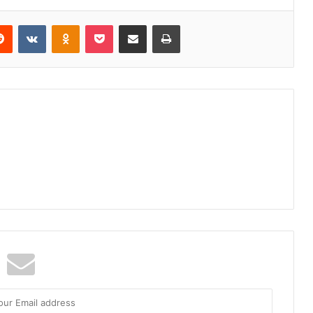
Reddit
VKontakte
Odnoklassniki
Pocket
Share via Email
Print