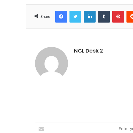
Facebook
Twitter
LinkedIn
Tumblr
Pinterest
Share
NCL Desk 2
E
n