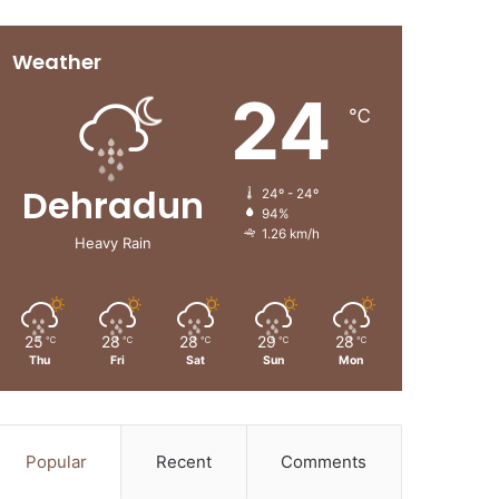
Weather
24
℃
Dehradun
24º - 24º
94%
1.26 km/h
Heavy Rain
25
28
28
29
28
℃
℃
℃
℃
℃
Thu
Fri
Sat
Sun
Mon
Popular
Recent
Comments