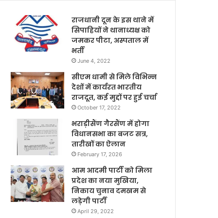
राजधानी दून के इस थाने में
सिपाहियों ने थानाध्यक्ष को
जमकर पीटा, अस्पताल में
भर्ती
June 4, 2022
सीएम धामी से मिले विभिन्न
देशों में कार्यरत भारतीय
राजदूत, कई मुद्दों पर हुई चर्चा
October 17, 2022
भराड़ीसैंण गैरसैंण में होगा
विधानसभा का बजट सत्र,
तारीखों का ऐलान
February 17, 2026
आम आदमी पार्टी को मिला
प्रदेश का नया मुखिया,
निकाय चुनाव दमखम से
लड़ेगी पार्टी
April 29, 2022