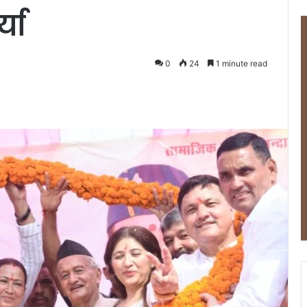
या
0
24
1 minute read