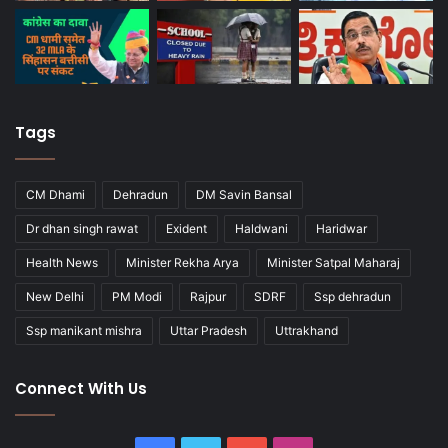
Tags
CM Dhami
Dehradun
DM Savin Bansal
Dr dhan singh rawat
Exident
Haldwani
Haridwar
Health News
Minister Rekha Arya
Minister Satpal Maharaj
New Delhi
PM Modi
Rajpur
SDRF
Ssp dehradun
Ssp manikant mishra
Uttar Pradesh
Uttrakhand
Connect With Us