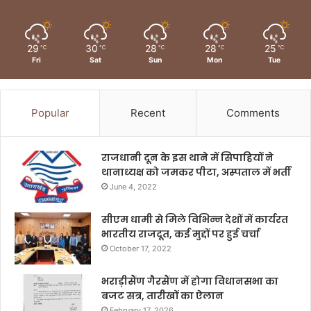
29
30
28
28
25
℃
℃
℃
℃
℃
Fri
Sat
Sun
Mon
Tue
Popular
Recent
Comments
राजधानी दून के इस थाने में सिपाहियों ने
थानाध्यक्ष को जमकर पीटा, अस्पताल में भर्ती
June 4, 2022
सीएम धामी से मिले विभिन्न देशों में कार्यरत
भारतीय राजदूत, कई मुद्दों पर हुई चर्चा
October 17, 2022
भराड़ीसैंण गैरसैंण में होगा विधानसभा का
बजट सत्र, तारीखों का ऐलान
February 17, 2026