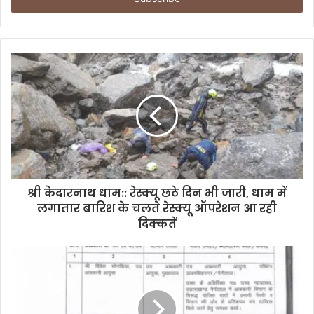
r
y
o
u
r
E
m
a
i
l
a
d
d
श्री केदारनाथ धाम:: रेस्क्यू छठे दिन भी जारी, धाम में
r
लगातार बारिश के चलते रेस्क्यू ऑपरेशन आ रही
e
दिक्कतें
s
s