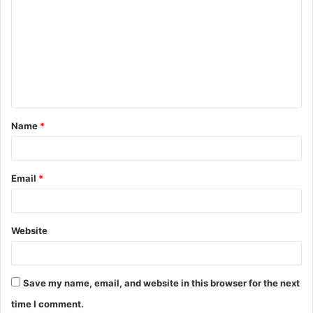
o
m
m
e
n
t
Name
*
*
Email
*
Website
Save my name, email, and website in this browser for the next
time I comment.