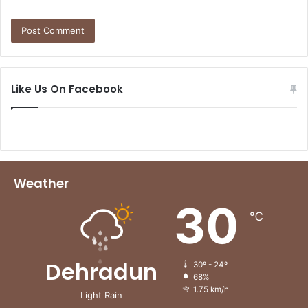
Like Us On Facebook
Weather
30
℃
Dehradun
30º - 24º
68%
1.75 km/h
Light Rain