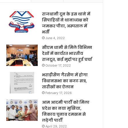
राजधानी दून के इस थाने में
सिपाहियों ने थानाध्यक्ष को
जमकर पीटा, अस्पताल में
भर्ती
June 4, 2022
सीएम धामी से मिले विभिन्न
देशों में कार्यरत भारतीय
राजदूत, कई मुद्दों पर हुई चर्चा
October 17, 2022
भराड़ीसैंण गैरसैंण में होगा
विधानसभा का बजट सत्र,
तारीखों का ऐलान
February 17, 2026
आम आदमी पार्टी को मिला
प्रदेश का नया मुखिया,
निकाय चुनाव दमखम से
लड़ेगी पार्टी
April 29, 2022