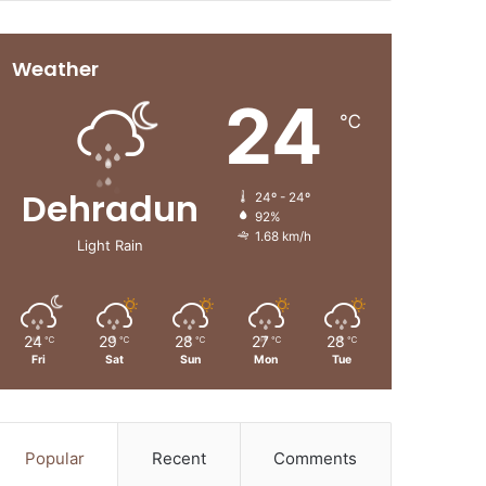
Weather
24
℃
Dehradun
24º - 24º
92%
1.68 km/h
Light Rain
24
29
28
27
28
℃
℃
℃
℃
℃
Fri
Sat
Sun
Mon
Tue
Popular
Recent
Comments