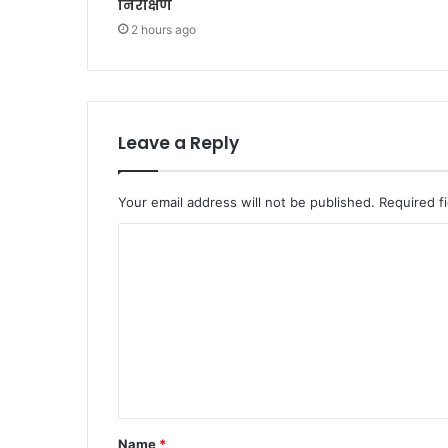
निरीक्षण
2 hours ago
Leave a Reply
Your email address will not be published.
Required f
C
o
m
m
e
n
t
Name
*