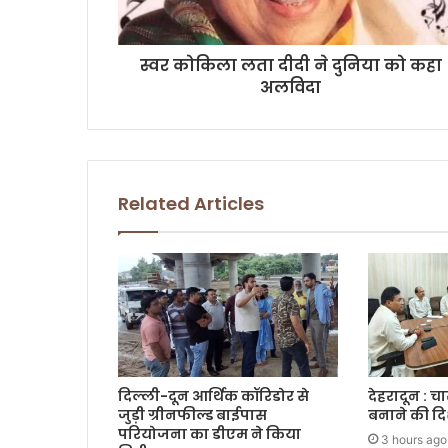
d
d
r
स्वर कोकिला लता दीदी ने दुनिया को कहा
e
अलविदा
s
s
Related Articles
दिल्ली-दून आर्थिक कॉरिडोर से
देहरादून : च
जुड़ी ग्रीनफील्ड बाईपास
बनाने की दि
परियोजना का डीएम ने किया
3 hours ago