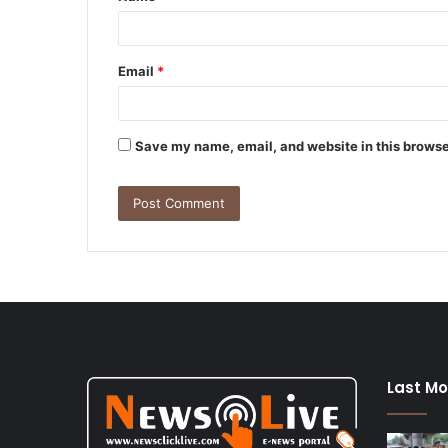
*
Email
*
Save my name, email, and website in this browse
Last Mo