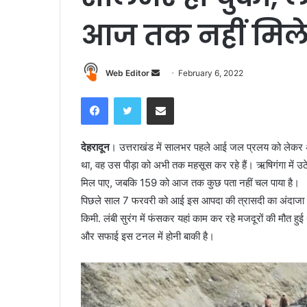
आज तक नहीं मिल
Web Editor
S
February 6, 2022
e
Facebook
Twitter
Share via Email
n
d
a
देहरादून
। उत्तराखंड में सालभर पहले आई जल प्रलय को लेकर अभ
n
था, वह उस पीड़ा को अभी तक महसूस कर रहे हैं। ऋषिगंगा में उठे
e
मिल पाए, जबकि 159 को आज तक कुछ पता नहीं चल पाया है।
m
पिछले साल 7 फरवरी को आई इस आपदा की त्रासदी का अंदाजा इस
a
किमी. लंबी सुरंग में फंसकर यहां काम कर रहे मजदूरों की मौत
i
और सफाई इस टनल में होनी बाकी है।
l