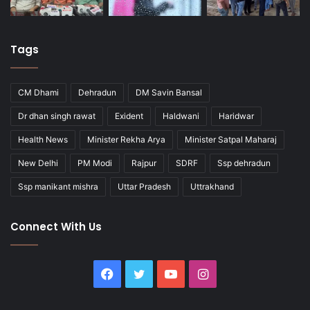
Tags
CM Dhami
Dehradun
DM Savin Bansal
Dr dhan singh rawat
Exident
Haldwani
Haridwar
Health News
Minister Rekha Arya
Minister Satpal Maharaj
New Delhi
PM Modi
Rajpur
SDRF
Ssp dehradun
Ssp manikant mishra
Uttar Pradesh
Uttrakhand
Connect With Us
Facebook
Twitter
YouTube
Instagram