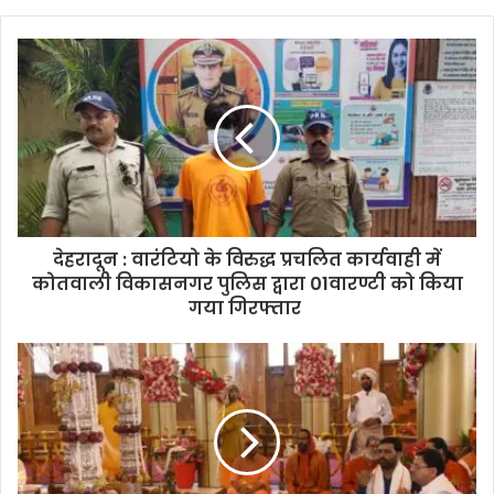
y
o
u
r
E
m
a
i
l
a
d
d
देहरादून : वारंटियो के विरुद्ध प्रचलित कार्यवाही में
r
कोतवाली विकासनगर पुलिस द्वारा 01वारण्टी को किया
e
गया गिरफ्तार
s
s