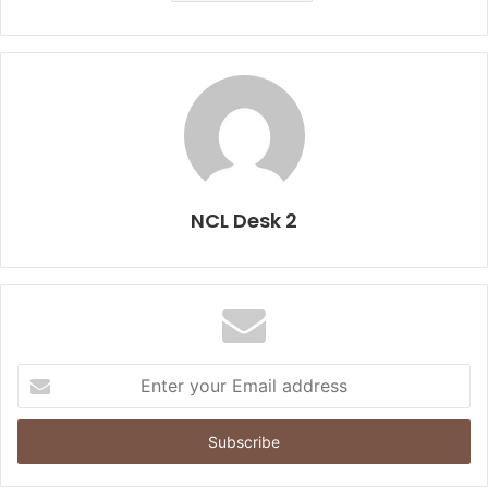
NCL Desk 2
E
n
t
e
r