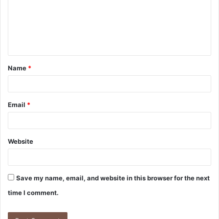
m
e
n
t
Name
*
*
Email
*
Website
Save my name, email, and website in this browser for the next
time I comment.