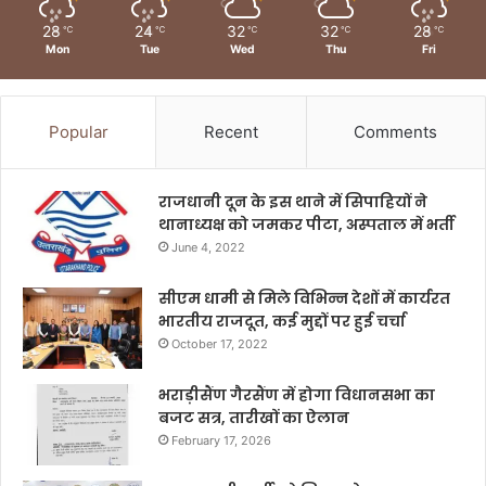
28
24
32
32
28
℃
℃
℃
℃
℃
Mon
Tue
Wed
Thu
Fri
Popular
Recent
Comments
राजधानी दून के इस थाने में सिपाहियों ने
थानाध्यक्ष को जमकर पीटा, अस्पताल में भर्ती
June 4, 2022
सीएम धामी से मिले विभिन्न देशों में कार्यरत
भारतीय राजदूत, कई मुद्दों पर हुई चर्चा
October 17, 2022
भराड़ीसैंण गैरसैंण में होगा विधानसभा का
बजट सत्र, तारीखों का ऐलान
February 17, 2026