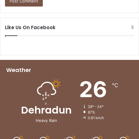
Like Us On Facebook
Weather
26
℃
Dehradun
28º - 24º
87%
0.81 km/h
Heavy Rain