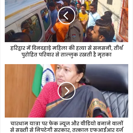
E
m
a
i
l
a
d
d
हरिद्वार में दिनदहाड़े महिला की हत्या से सनसनी, तीर्थ
r
पुरोहित परिवार से ताल्लुक रखती है मृतका
e
s
s
चारधाम यात्रा पर फेक न्यूज और वीडियो बनाने वालों
से सख्ती से निपटेगी सरकार, तत्काल एफआईआर दर्ज