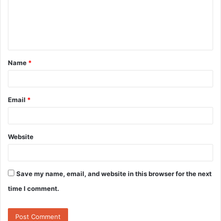
m
e
n
t
Name
*
*
Email
*
Website
Save my name, email, and website in this browser for the next
time I comment.