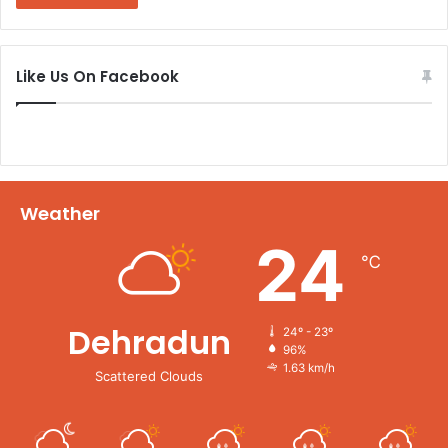
Like Us On Facebook
Weather
24
℃
Dehradun
24º - 23º
96%
1.63 km/h
Scattered Clouds