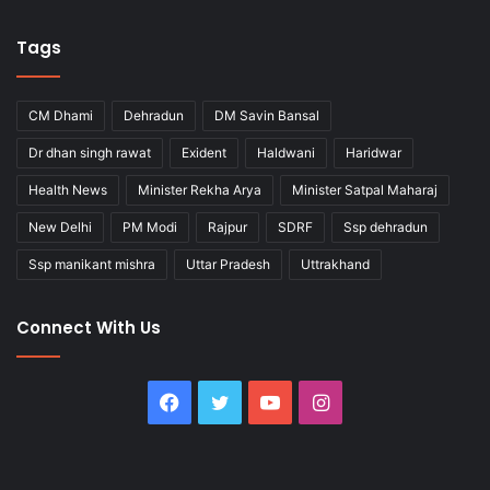
Tags
CM Dhami
Dehradun
DM Savin Bansal
Dr dhan singh rawat
Exident
Haldwani
Haridwar
Health News
Minister Rekha Arya
Minister Satpal Maharaj
New Delhi
PM Modi
Rajpur
SDRF
Ssp dehradun
Ssp manikant mishra
Uttar Pradesh
Uttrakhand
Connect With Us
Facebook
Twitter
YouTube
Instagram