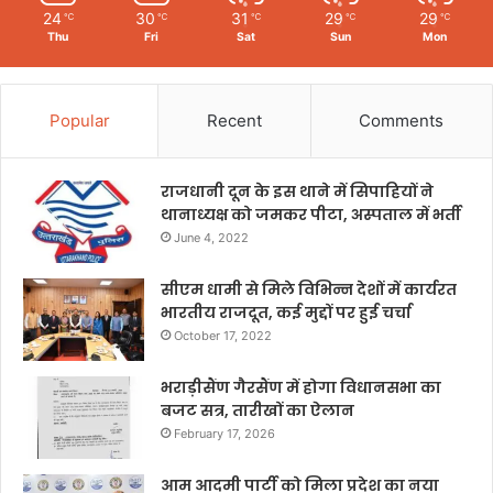
24
30
31
29
29
℃
℃
℃
℃
℃
Thu
Fri
Sat
Sun
Mon
Popular
Recent
Comments
राजधानी दून के इस थाने में सिपाहियों ने
थानाध्यक्ष को जमकर पीटा, अस्पताल में भर्ती
June 4, 2022
सीएम धामी से मिले विभिन्न देशों में कार्यरत
भारतीय राजदूत, कई मुद्दों पर हुई चर्चा
October 17, 2022
भराड़ीसैंण गैरसैंण में होगा विधानसभा का
बजट सत्र, तारीखों का ऐलान
February 17, 2026
आम आदमी पार्टी को मिला प्रदेश का नया