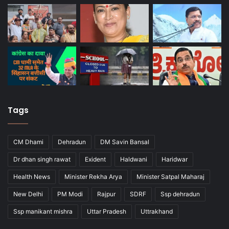
Tags
CM Dhami
Dehradun
DM Savin Bansal
Dr dhan singh rawat
Exident
Haldwani
Haridwar
Health News
Minister Rekha Arya
Minister Satpal Maharaj
New Delhi
PM Modi
Rajpur
SDRF
Ssp dehradun
Ssp manikant mishra
Uttar Pradesh
Uttrakhand