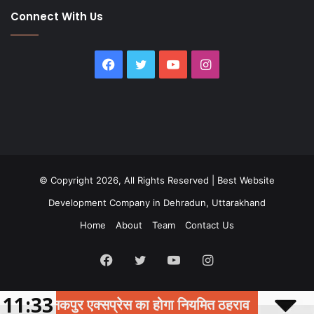
Connect With Us
Facebook
Twitter
YouTube
Instagram
© Copyright 2026, All Rights Reserved |
Best Website
Development Company in Dehradun, Uttarakhand
Home
About
Team
Contact Us
Facebook
Twitter
YouTube
Instagram
11:33
 एक्सप्रेस का होगा नियमित ठहराव
देहरादून : विश्व