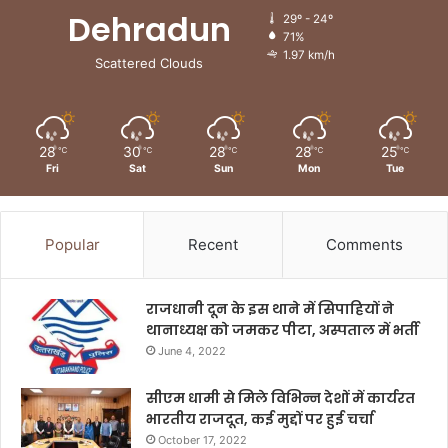
Dehradun
29º - 24º
71%
1.97 km/h
Scattered Clouds
28
30
28
28
25
℃
℃
℃
℃
℃
Fri
Sat
Sun
Mon
Tue
Popular
Recent
Comments
राजधानी दून के इस थाने में सिपाहियों ने
थानाध्यक्ष को जमकर पीटा, अस्पताल में भर्ती
June 4, 2022
सीएम धामी से मिले विभिन्न देशों में कार्यरत
भारतीय राजदूत, कई मुद्दों पर हुई चर्चा
October 17, 2022