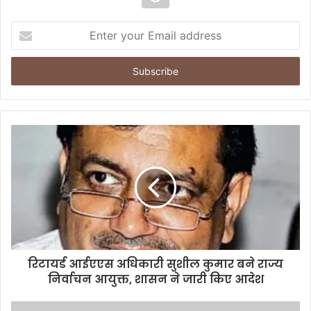
E
n
t
e
r
y
o
u
r
E
m
a
i
l
a
d
d
रिटायर्ड आईएएस अधिकारी सुशील कुमार बने राज्य
r
निर्वाचन आयुक्त, शासन ने जारी किए आदेश
e
s