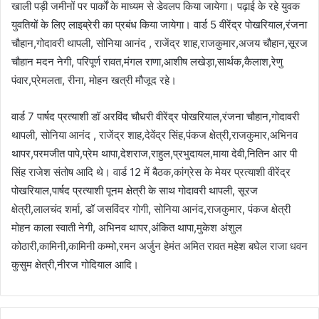
खाली पड़ी जमीनों पर पार्कों के माध्यम से डेवलप किया जायेगा। पढ़ाई के रहे युवक
युवतियों के लिए लाइब्रेरी का प्रबंध किया जायेगा। वार्ड 5 वीरेंद्र पोखरियाल,रंजना
चौहान,गोदावरी थापली, सोनिया आनंद , राजेंद्र शाह,राजकुमार,अजय चौहान,सूरज
चौहान मदन नेगी, परिपूर्ण रावत,मंगल राणा,आशीष लखेड़ा,सार्थक,कैलाश,रेणु
पंवार,प्रेमलता, रीना, मोहन खत्री मौजूद रहे।
वार्ड 7 पार्षद प्रत्याशी डॉ अरविंद चौधरी वीरेंद्र पोखरियाल,रंजना चौहान,गोदावरी
थापली, सोनिया आनंद , राजेंद्र शाह,देवेंद्र सिंह,पंकज क्षेत्री,राजकुमार,अभिनव
थापर,परमजीत पापे,प्रेम थापा,देशराज,राहुल,प्रभुदायल,माया देवी,नितिन आर पी
सिंह राजेश संतोष आदि थे। वार्ड 12 में बैठक,कांग्रेस के मेयर प्रत्याशी वीरेंद्र
पोखरियाल,पार्षद प्रत्याशी पूनम क्षेत्री के साथ गोदावरी थापली, सूरज
क्षेत्री,लालचंद शर्मा, डॉ जसविंदर गोगी, सोनिया आनंद,राजकुमार, पंकज क्षेत्री
मोहन काला स्वाती नेगी, अभिनव थापर,अंकित थापा,मुकेश अंशुल
कोठारी,कामिनी,कामिनी कम्मो,रमन अर्जुन हेमंत अमित रावत महेश बघेल राजा धवन
कुसुम क्षेत्री,नीरज गोदियाल आदि।