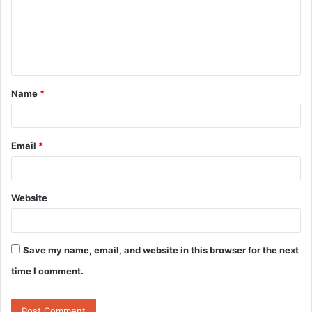
m
e
n
t
Name
*
*
Email
*
Website
Save my name, email, and website in this browser for the next
time I comment.