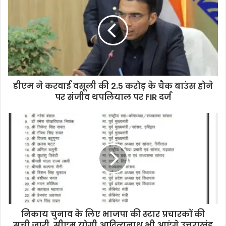
E
m
a
i
l
a
d
d
डीएम ने करवाई वसूली की 2.5 करोड़ के चैक बाउंस होने
r
पर संजीव थपलियाल पर FIR दर्ज
e
s
s
निकाय चुनाव के लिए भाजपा की स्टार प्रचारकों की
सूची जारी, सीएम योगी आदित्यनाथ भी आएंगे उत्तराखंड