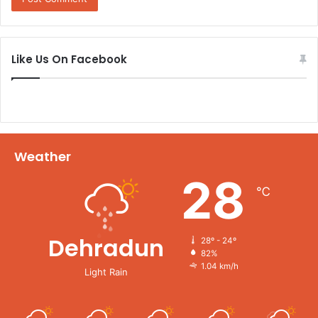
Like Us On Facebook
Weather
28
℃
Dehradun
28º - 24º
82%
1.04 km/h
Light Rain