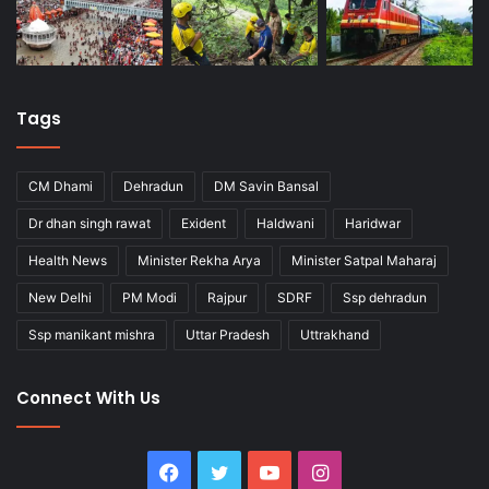
Tags
CM Dhami
Dehradun
DM Savin Bansal
Dr dhan singh rawat
Exident
Haldwani
Haridwar
Health News
Minister Rekha Arya
Minister Satpal Maharaj
New Delhi
PM Modi
Rajpur
SDRF
Ssp dehradun
Ssp manikant mishra
Uttar Pradesh
Uttrakhand
Connect With Us
Facebook
Twitter
YouTube
Instagram