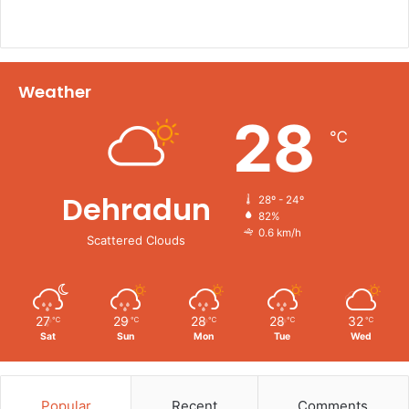
Weather
28
℃
Dehradun
28º - 24º
82%
0.6 km/h
Scattered Clouds
27
29
28
28
32
℃
℃
℃
℃
℃
Sat
Sun
Mon
Tue
Wed
Popular
Recent
Comments