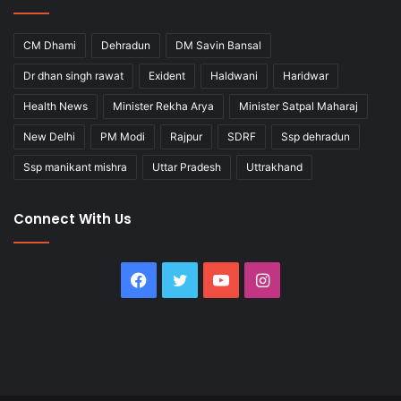
CM Dhami
Dehradun
DM Savin Bansal
Dr dhan singh rawat
Exident
Haldwani
Haridwar
Health News
Minister Rekha Arya
Minister Satpal Maharaj
New Delhi
PM Modi
Rajpur
SDRF
Ssp dehradun
Ssp manikant mishra
Uttar Pradesh
Uttrakhand
Connect With Us
Facebook
Twitter
YouTube
Instagram