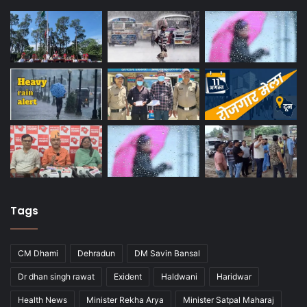
Tags
CM Dhami
Dehradun
DM Savin Bansal
Dr dhan singh rawat
Exident
Haldwani
Haridwar
Health News
Minister Rekha Arya
Minister Satpal Maharaj