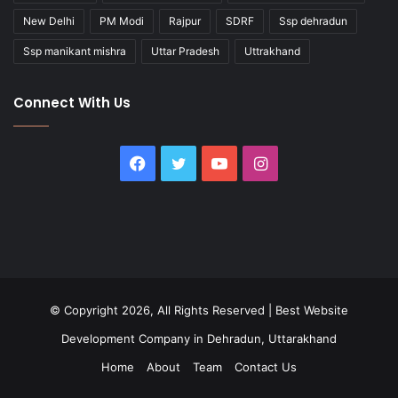
New Delhi
PM Modi
Rajpur
SDRF
Ssp dehradun
Ssp manikant mishra
Uttar Pradesh
Uttrakhand
Connect With Us
Facebook
Twitter
YouTube
Instagram
© Copyright 2026, All Rights Reserved |
Best Website
Development Company in Dehradun, Uttarakhand
Home
About
Team
Contact Us