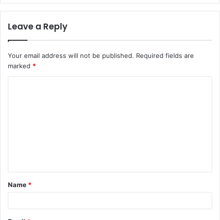
Leave a Reply
Your email address will not be published.
Required fields are
marked
*
C
o
m
m
e
n
t
Name
*
*