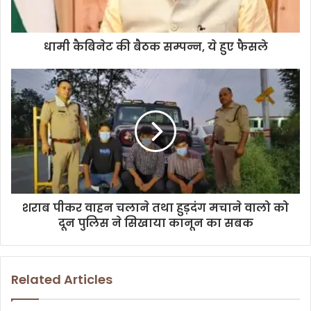
l
a
d
d
धामी कैबिनेट की बैठक सम्पन्न, ये हुए फैसले
r
e
s
s
शराब पीकर वाहन चलाने तथा हुड़दंग मचाने वालो को
दून पुलिस ने सिखाया कानून का सबक
Related Articles