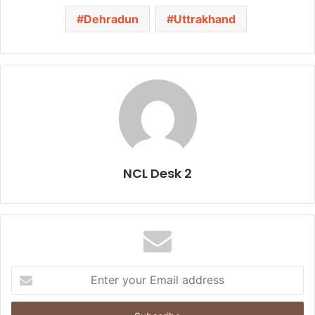
Dehradun
Uttrakhand
NCL Desk 2
E
n
t