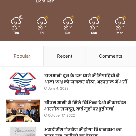
Light Rain
23
29
29
30
29
℃
℃
℃
℃
℃
Thu
Fri
Sat
Sun
Mon
Popular
Recent
Comments
राजधानी दून के इस थाने में सिपाहियों ने
थानाध्यक्ष को जमकर पीटा, अस्पताल में भर्ती
June 4, 2022
सीएम धामी से मिले विभिन्न देशों में कार्यरत
भारतीय राजदूत, कई मुद्दों पर हुई चर्चा
October 17, 2022
भराड़ीसैंण गैरसैंण में होगा विधानसभा का