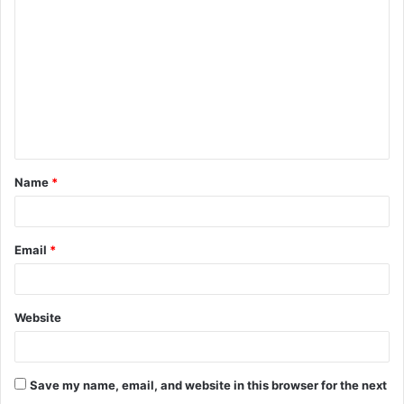
o
m
m
e
n
t
Name
*
*
Email
*
Website
Save my name, email, and website in this browser for the next