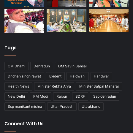
Tags
CM Dhami
Dehradun
DM Savin Bansal
Dr dhan singh rawat
Exident
Haldwani
Haridwar
Health News
Minister Rekha Arya
Minister Satpal Maharaj
New Delhi
PM Modi
Rajpur
SDRF
Ssp dehradun
Ssp manikant mishra
Uttar Pradesh
Uttrakhand
Connect With Us