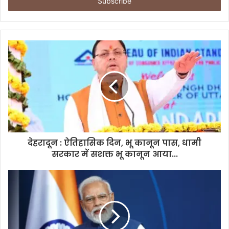
e
r
y
o
u
r
E
m
a
i
l
a
d
d
देहरादून : ऐतिहासिक दिन, भू कानून पास, धामी
r
सरकार में सशक्त भू कानून आया...
e
s
s