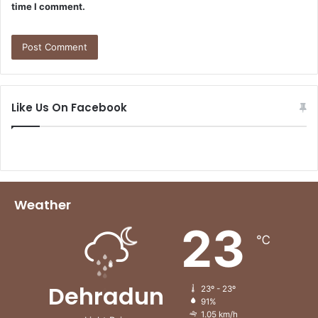
time I comment.
Like Us On Facebook
Weather
23
℃
Dehradun
23º - 23º
91%
1.05 km/h