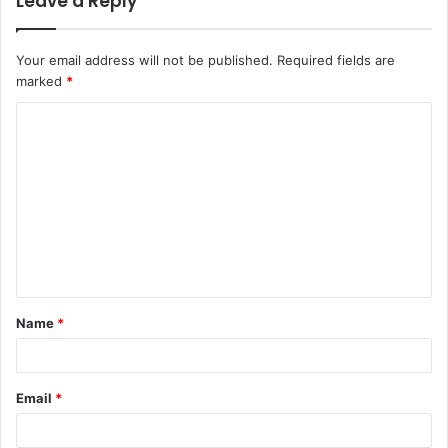
Leave a Reply
Your email address will not be published.
Required fields are
marked
*
C
o
m
m
e
n
t
Name
*
*
Email
*