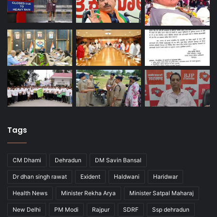
Tags
CM Dhami
Dehradun
DM Savin Bansal
Dr dhan singh rawat
Exident
Haldwani
Haridwar
Health News
Minister Rekha Arya
Minister Satpal Maharaj
New Delhi
PM Modi
Rajpur
SDRF
Ssp dehradun