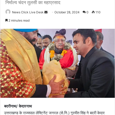
निर्माल्य चंदन तुलसी का महाप्रसाद
News Click Live Desk
S
October 28, 2024
0
110
e
2 minutes read
n
d
a
n
e
m
a
i
l
बदरीनाथ/ केदारनाथ
उत्तराखण्ड के राज्यपाल लेफ्टिनेंट जनरल (से.नि.) गुरमीत सिंह ने बदरी केदार