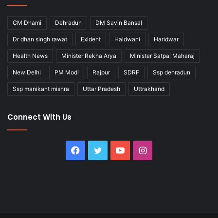
CM Dhami
Dehradun
DM Savin Bansal
Dr dhan singh rawat
Exident
Haldwani
Haridwar
Health News
Minister Rekha Arya
Minister Satpal Maharaj
New Delhi
PM Modi
Rajpur
SDRF
Ssp dehradun
Ssp manikant mishra
Uttar Pradesh
Uttrakhand
Connect With Us
Facebook
Twitter
YouTube
Instagram