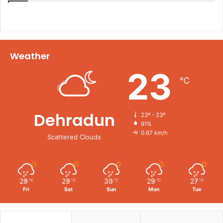
Weather
23
℃
Dehradun
23º - 23º
91%
0.67 km/h
Scattered Clouds
29
29
30
29
27
℃
℃
℃
℃
℃
Fri
Sat
Sun
Mon
Tue