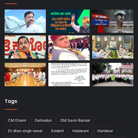
Tags
CM Dhami
Dehradun
DM Savin Bansal
Dr dhan singh rawat
Exident
Haldwani
Haridwar