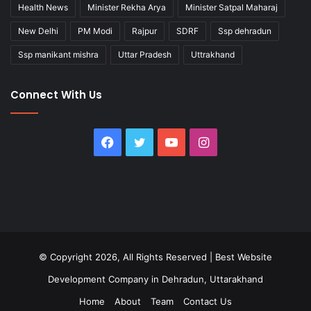
Health News
Minister Rekha Arya
Minister Satpal Maharaj
New Delhi
PM Modi
Rajpur
SDRF
Ssp dehradun
Ssp manikant mishra
Uttar Pradesh
Uttrakhand
Connect With Us
Facebook
Twitter
YouTube
Instagram
© Copyright 2026, All Rights Reserved |
Best Website
Development Company in Dehradun, Uttarakhand
Home
About
Team
Contact Us