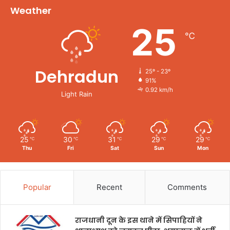
Weather
25
℃
Dehradun
25º - 23º
91%
0.92 km/h
Light Rain
25
30
31
29
29
℃
℃
℃
℃
℃
Thu
Fri
Sat
Sun
Mon
Popular
Recent
Comments
राजधानी दून के इस थाने में सिपाहियों ने