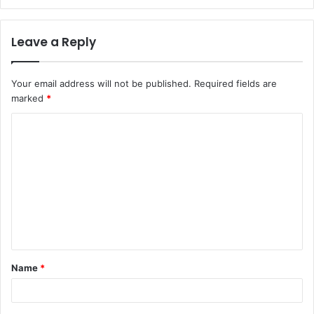
Leave a Reply
Your email address will not be published.
Required fields are
marked
*
C
o
m
m
e
n
t
Name
*
*