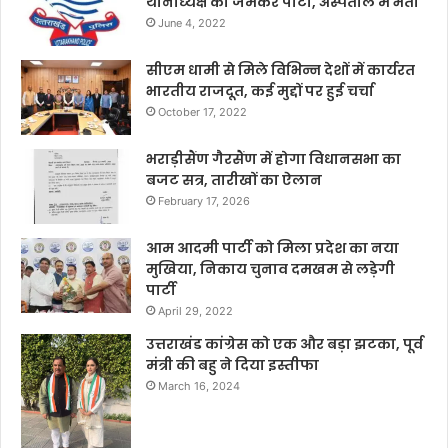
थानाध्यक्ष को जमकर पीटा, अस्पताल में भर्ती
June 4, 2022
सीएम धामी से मिले विभिन्न देशों में कार्यरत
भारतीय राजदूत, कई मुद्दों पर हुई चर्चा
October 17, 2022
भराड़ीसैंण गैरसैंण में होगा विधानसभा का
बजट सत्र, तारीखों का ऐलान
February 17, 2026
आम आदमी पार्टी को मिला प्रदेश का नया
मुखिया, निकाय चुनाव दमखम से लड़ेगी
पार्टी
April 29, 2022
उत्तराखंड कांग्रेस को एक और बड़ा झटका, पूर्व
मंत्री की बहु ने दिया इस्तीफा
March 16, 2024