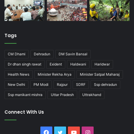
Tags
CM Dhami
Dehradun
DM Savin Bansal
Dr dhan singh rawat
Exident
Haldwani
Haridwar
Health News
Minister Rekha Arya
Minister Satpal Maharaj
New Delhi
PM Modi
Rajpur
SDRF
Ssp dehradun
Ssp manikant mishra
Uttar Pradesh
Uttrakhand
Connect With Us
Facebook
Twitter
YouTube
Instagram