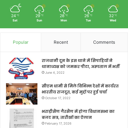
24
29
28
26
32
℃
℃
℃
℃
℃
Sat
Sun
Mon
Tue
Wed
Popular
Recent
Comments
राजधानी दून के इस थाने में सिपाहियों ने
थानाध्यक्ष को जमकर पीटा, अस्पताल में भर्ती
June 4, 2022
सीएम धामी से मिले विभिन्न देशों में कार्यरत
भारतीय राजदूत, कई मुद्दों पर हुई चर्चा
October 17, 2022
भराड़ीसैंण गैरसैंण में होगा विधानसभा का
बजट सत्र, तारीखों का ऐलान
February 17, 2026