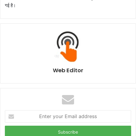
गई है।
Web Editor
E
n
t
e