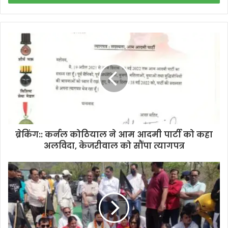
r
y
o
u
r
E
m
a
i
l
a
d
d
ब्रेकिंग:: कर्नल कोठियाल ने आम आदमी पार्टी को कहा
r
अलविदा, केजरीवाल को सौंपा त्यागपत्र
e
s
s