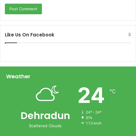
Like Us On Facebook
Weather
24
℃
Dehradun
24º - 24º
91%
1.73 km/h
Scattered Clouds