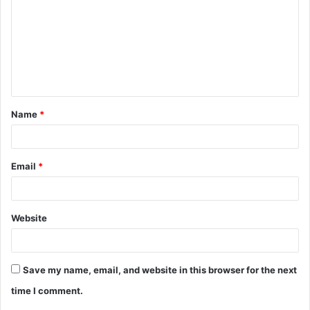
m
m
e
n
t
Name
*
*
Email
*
Website
Save my name, email, and website in this browser for the next
time I comment.