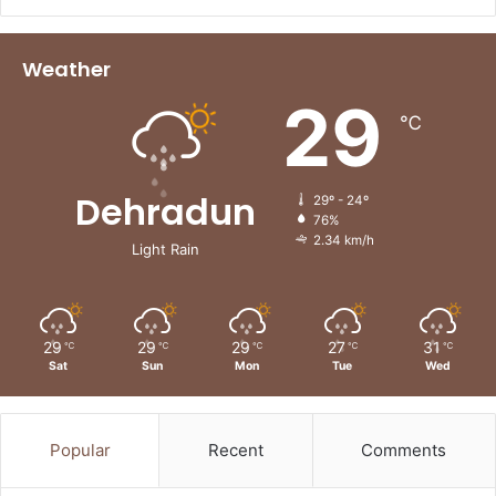
Weather
29
℃
Dehradun
29º - 24º
76%
2.34 km/h
Light Rain
29
29
29
27
31
℃
℃
℃
℃
℃
Sat
Sun
Mon
Tue
Wed
Popular
Recent
Comments