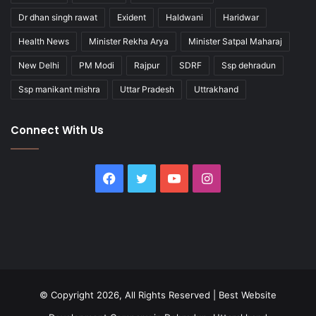
Dr dhan singh rawat
Exident
Haldwani
Haridwar
Health News
Minister Rekha Arya
Minister Satpal Maharaj
New Delhi
PM Modi
Rajpur
SDRF
Ssp dehradun
Ssp manikant mishra
Uttar Pradesh
Uttrakhand
Connect With Us
Facebook
Twitter
YouTube
Instagram
© Copyright 2026, All Rights Reserved |
Best Website