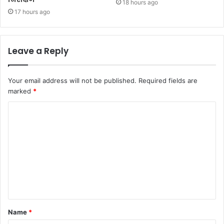
18 hours ago
17 hours ago
Leave a Reply
Your email address will not be published.
Required fields are
marked
*
C
o
m
m
e
n
t
Name
*
*