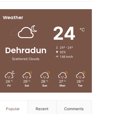
Weather
24
℃
Dehradun
24º - 24º
92%
1.66 km/h
Scattered Clouds
24
29
28
27
28
℃
℃
℃
℃
℃
Fri
Sat
Sun
Mon
Tue
Popular
Recent
Comments