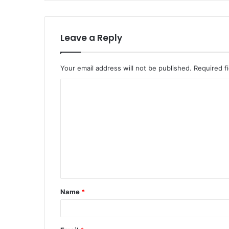
Leave a Reply
Your email address will not be published.
Required f
C
o
m
m
e
n
t
Name
*
*