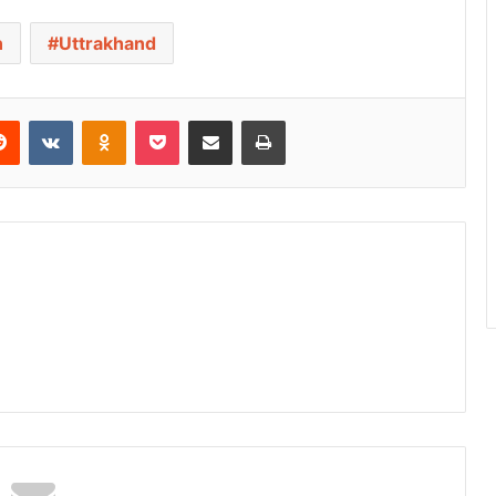
n
Uttrakhand
Reddit
VKontakte
Odnoklassniki
Pocket
Share via Email
Print