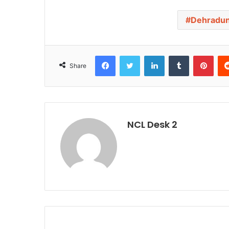
Dehradu
Facebook
Twitter
LinkedIn
Tumblr
Pinterest
Share
NCL Desk 2