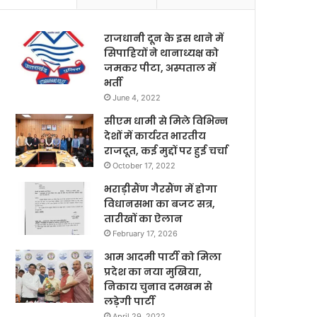
राजधानी दून के इस थाने में
सिपाहियों ने थानाध्यक्ष को
जमकर पीटा, अस्पताल में
भर्ती
June 4, 2022
सीएम धामी से मिले विभिन्न
देशों में कार्यरत भारतीय
राजदूत, कई मुद्दों पर हुई चर्चा
October 17, 2022
भराड़ीसैंण गैरसैंण में होगा
विधानसभा का बजट सत्र,
तारीखों का ऐलान
February 17, 2026
आम आदमी पार्टी को मिला
प्रदेश का नया मुखिया,
निकाय चुनाव दमखम से
लड़ेगी पार्टी
April 29, 2022