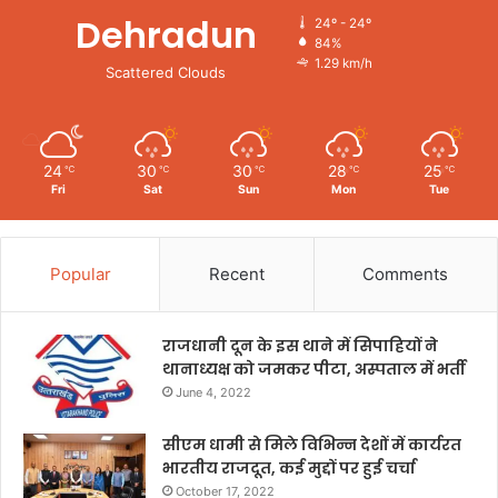
Dehradun
24º - 24º
84%
1.29 km/h
Scattered Clouds
24
30
30
28
25
℃
℃
℃
℃
℃
Fri
Sat
Sun
Mon
Tue
Popular
Recent
Comments
राजधानी दून के इस थाने में सिपाहियों ने
थानाध्यक्ष को जमकर पीटा, अस्पताल में भर्ती
June 4, 2022
सीएम धामी से मिले विभिन्न देशों में कार्यरत
भारतीय राजदूत, कई मुद्दों पर हुई चर्चा
October 17, 2022