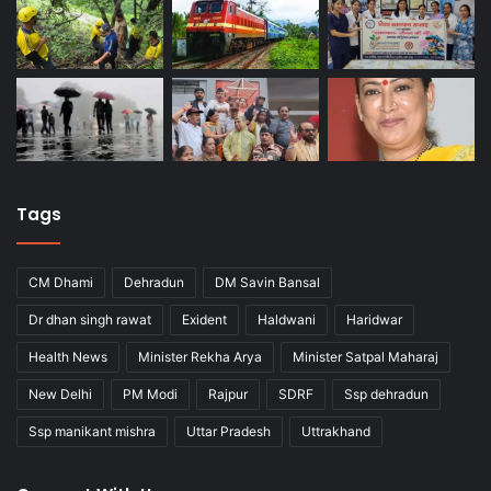
Tags
CM Dhami
Dehradun
DM Savin Bansal
Dr dhan singh rawat
Exident
Haldwani
Haridwar
Health News
Minister Rekha Arya
Minister Satpal Maharaj
New Delhi
PM Modi
Rajpur
SDRF
Ssp dehradun
Ssp manikant mishra
Uttar Pradesh
Uttrakhand