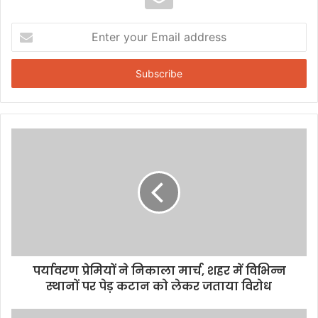
E
n
t
e
r
y
o
u
r
E
m
a
i
l
a
d
d
पर्यावरण प्रेमियों ने निकाला मार्च, शहर में विभिन्न
r
स्थानों पर पेड़ कटान को लेकर जताया विरोध
e
s