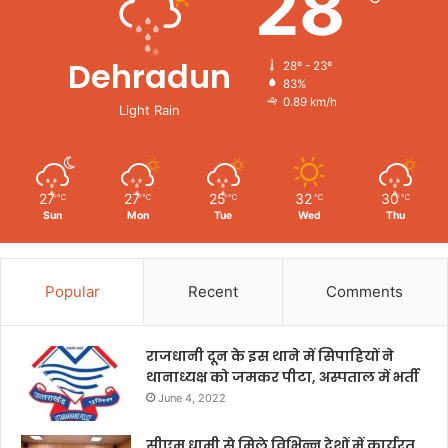
28
Dehradun
28º - 23º
83%
0.89 km/h
Light Rain
27
27
25
32
30
℃
℃
℃
℃
℃
Sun
Mon
Tue
Wed
Thu
Popular
Recent
Comments
राजधानी दून के इस थाने में सिपाहियों ने
थानाध्यक्ष को जमकर पीटा, अस्पताल में भर्ती
June 4, 2022
सीएम धामी से मिले विभिन्न देशों में कार्यरत