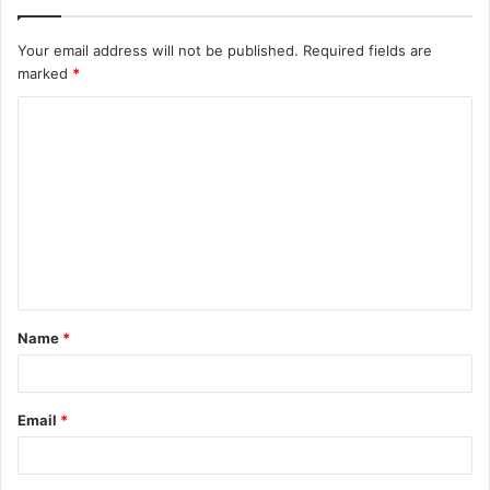
Your email address will not be published.
Required fields are
marked
*
C
o
m
m
e
n
t
Name
*
*
Email
*