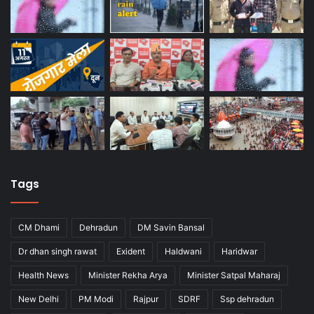
Tags
CM Dhami
Dehradun
DM Savin Bansal
Dr dhan singh rawat
Exident
Haldwani
Haridwar
Health News
Minister Rekha Arya
Minister Satpal Maharaj
New Delhi
PM Modi
Rajpur
SDRF
Ssp dehradun