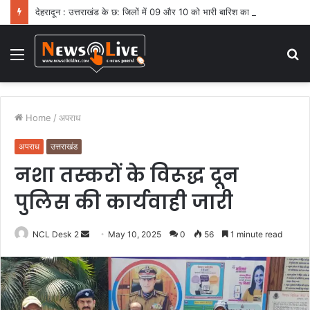
देहरादून : उत्तराखंड के छ: जिलों में 09 और 10 को भारी बारिश का ऑरेंज अलर्ट
Menu
S
fo
Home
/
अपराध
अपराध
उत्तराखंड
नशा तस्करों के विरूद्ध दून
पुलिस की कार्यवाही जारी
NCL Desk 2
S
May 10, 2025
0
56
1 minute read
e
n
d
a