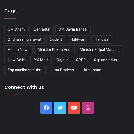
Tags
CM Dhami
Dehradun
DM Savin Bansal
Dr dhan singh rawat
Exident
Haldwani
Haridwar
Health News
Minister Rekha Arya
Minister Satpal Maharaj
New Delhi
PM Modi
Rajpur
SDRF
Ssp dehradun
Ssp manikant mishra
Uttar Pradesh
Uttrakhand
Connect With Us
Facebook
Twitter
YouTube
Instagram