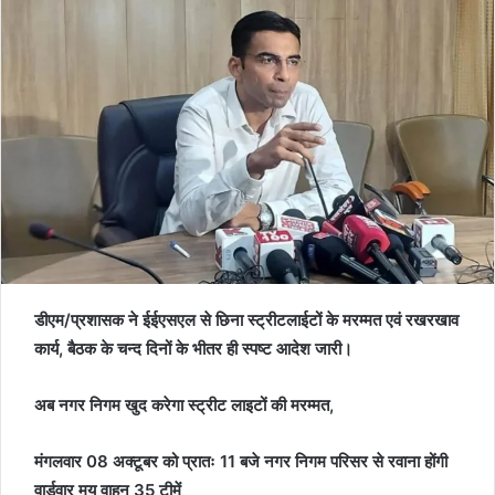
a
n
e
m
a
i
l
डीएम/प्रशासक ने ईईएसएल से छिना स्ट्रीटलाईटों के मरम्मत एवं रखरखाव
कार्य, बैठक के चन्द दिनों के भीतर ही स्पष्ट आदेश जारी।
अब नगर निगम खुद करेगा स्ट्रीट लाइटों की मरम्मत,
मंगलवार 08 अक्टूबर को प्रातः 11 बजे नगर निगम परिसर से रवाना होंगी
वार्डवार मय वाहन 35 टीमें