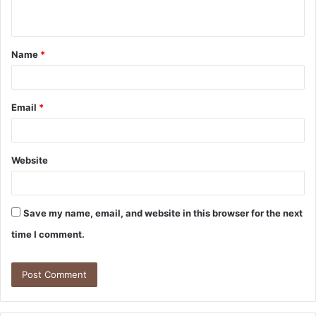
n
t
Name
*
*
Email
*
Website
Save my name, email, and website in this browser for the next
time I comment.