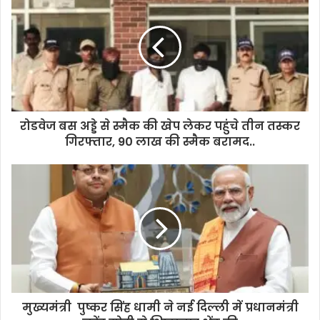
r
E
m
a
i
l
a
d
d
रोडवेज बस अड्डे से स्मैक की खेप लेकर पहुंचे तीन तस्कर
r
गिरफ्तार, 90 लाख की स्मैक बरामद..
e
s
s
मुख्यमंत्री पुष्कर सिंह धामी ने नई दिल्ली में प्रधानमंत्री