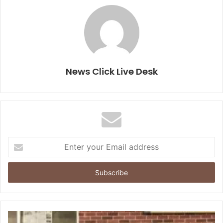
News Click Live Desk
E
n
t
e
r
y
o
u