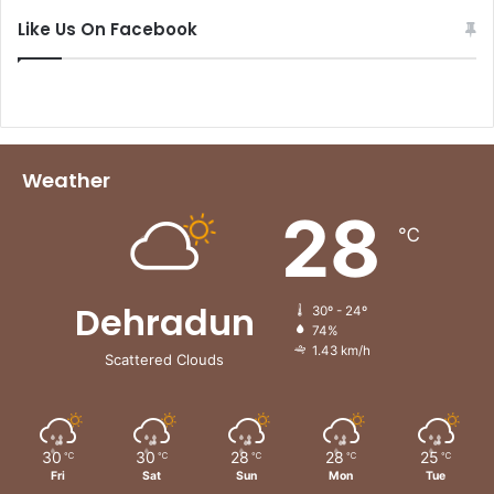
Like Us On Facebook
Weather
28
℃
Dehradun
30º - 24º
74%
1.43 km/h
Scattered Clouds
30
30
28
28
25
℃
℃
℃
℃
℃
Fri
Sat
Sun
Mon
Tue