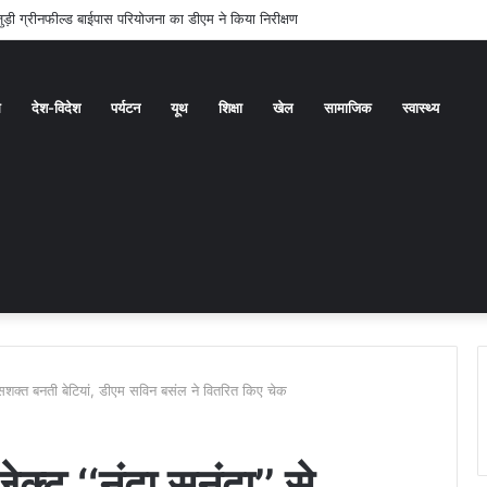
गम बनाने की दिशा में बड़ा कदम
ध
देश-विदेश
पर्यटन
यूथ
शिक्षा
खेल
सामाजिक
स्वास्थ्य
 से सशक्त बनती बेटियां, डीएम सविन बसंल ने वितरित किए चेक
क्ट ‘‘नंदा सुनंदा’’ से