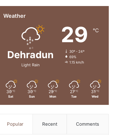
Weather
29
℃
Dehradun
30º - 24º
69%
1.15 km/h
Light Rain
30
30
29
27
31
℃
℃
℃
℃
℃
Sat
Sun
Mon
Tue
Wed
Popular
Recent
Comments