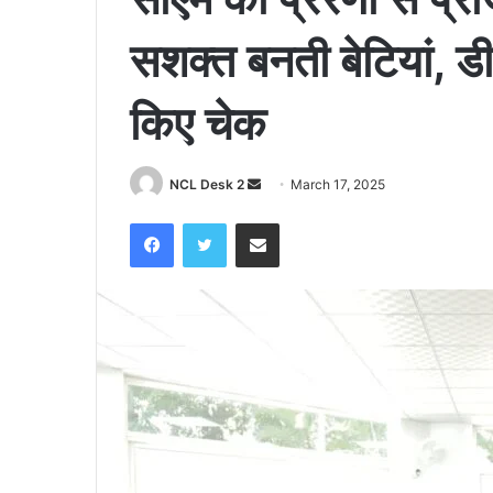
सशक्त बनती बेटियां, ड
किए चेक
NCL Desk 2
S
March 17, 2025
e
Facebook
Twitter
Share via Email
n
d
a
n
e
m
a
i
l