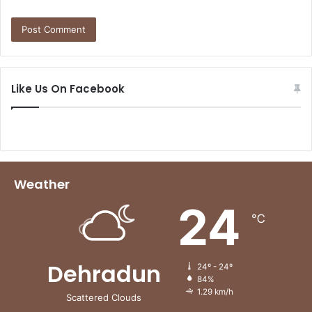
Like Us On Facebook
Weather
24
℃
Dehradun
24º - 24º
84%
1.29 km/h
Scattered Clouds