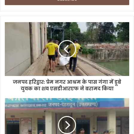
r
y
o
u
r
E
m
a
i
l
a
d
d
जनपद हरिद्वार: प्रेम नगर आश्रम के पास गंगा में डूबे
r
युवक का शव एसडीआरएफ ने बरामद किया
e
s
s