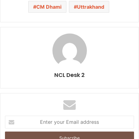
CM Dhami
Uttrakhand
NCL Desk 2
E
n
t
e