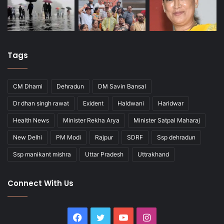
Tags
CM Dhami
Dehradun
DM Savin Bansal
Dr dhan singh rawat
Exident
Haldwani
Haridwar
Health News
Minister Rekha Arya
Minister Satpal Maharaj
New Delhi
PM Modi
Rajpur
SDRF
Ssp dehradun
Ssp manikant mishra
Uttar Pradesh
Uttrakhand
Connect With Us
Facebook
Twitter
YouTube
Instagram