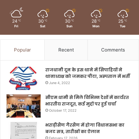
24
30
30
28
25
℃
℃
℃
℃
℃
Fri
Sat
Sun
Mon
Tue
Popular
Recent
Comments
राजधानी दून के इस थाने में सिपाहियों ने
थानाध्यक्ष को जमकर पीटा, अस्पताल में भर्ती
June 4, 2022
सीएम धामी से मिले विभिन्न देशों में कार्यरत
भारतीय राजदूत, कई मुद्दों पर हुई चर्चा
October 17, 2022
भराड़ीसैंण गैरसैंण में होगा विधानसभा का
बजट सत्र, तारीखों का ऐलान
February 17, 2026