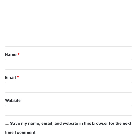
o
m
m
e
n
t
Name
*
*
Email
*
Website
Save my name, email, and website in this browser for the next
time I comment.