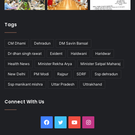
Tags
CM Dhami
Dehradun
DM Savin Bansal
Dr dhan singh rawat
Exident
Haldwani
Haridwar
Health News
Minister Rekha Arya
Minister Satpal Maharaj
New Delhi
PM Modi
Rajpur
SDRF
Ssp dehradun
Ssp manikant mishra
Uttar Pradesh
Uttrakhand
Connect With Us
Facebook
Twitter
YouTube
Instagram