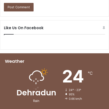
Like Us On Facebook
Weather
24
℃
Dehradun
24º - 23º
95%
0.66 km/h
Rain