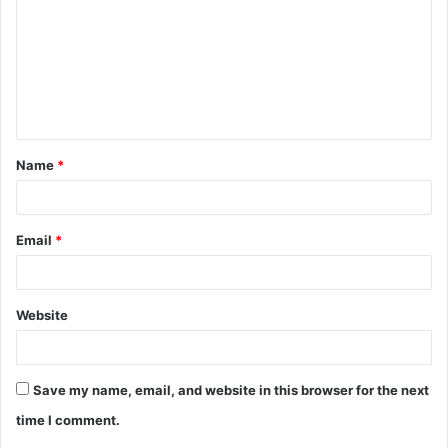
m
m
e
n
t
Name
*
*
Email
*
Website
Save my name, email, and website in this browser for the next
time I comment.