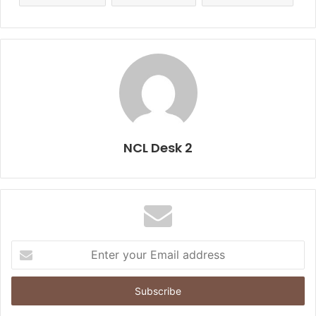
NCL Desk 2
E
n
t
e
r