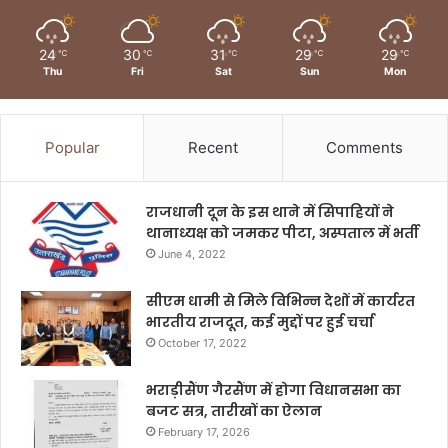
24
30
31
29
29
℃
℃
℃
℃
℃
Thu
Fri
Sat
Sun
Mon
Popular
Recent
Comments
राजधानी दून के इस थाने में सिपाहियों ने
थानाध्यक्ष को जमकर पीटा, अस्पताल में भर्ती
June 4, 2022
सीएम धामी से मिले विभिन्न देशों में कार्यरत
भारतीय राजदूत, कई मुद्दों पर हुई चर्चा
October 17, 2022
भराड़ीसैंण गैरसैंण में होगा विधानसभा का
बजट सत्र, तारीखों का ऐलान
February 17, 2026