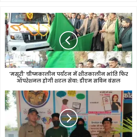
y
o
u
r
E
m
a
i
l
a
d
d
'मसूरी' ग्रीष्मकालीन पर्यटन में शीतकालीन भांति फिर
r
ऑपरेशनल होगी शटल सेवा: डीएम सविन बंसल
e
s
s