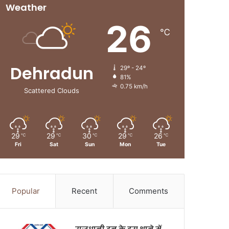
Weather
26
℃
Dehradun
29º - 24º
81%
0.75 km/h
Scattered Clouds
29
29
30
29
26
℃
℃
℃
℃
℃
Fri
Sat
Sun
Mon
Tue
Popular
Recent
Comments