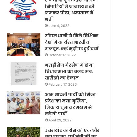
राजधानी दून के इस थाने में
सिपाहियों ने थानाध्यक्ष को
जमकर पीटा, अस्पताल में
भर्ती
June 4, 2022
सीएम धामी से मिले विभिन्न
देशों में कार्यरत भारतीय
राजदूत, कई मुद्दों पर हुई चर्चा
October 17, 2022
भराड़ीसैंण गैरसैंण में होगा
विधानसभा का बजट सत्र,
तारीखों का ऐलान
February 17, 2026
आम आदमी पार्टी को मिला
प्रदेश का नया मुखिया,
निकाय चुनाव दमखम से
लड़ेगी पार्टी
April 29, 2022
उत्तराखंड कांग्रेस को एक और
बड़ा झटका, पूर्व मंत्री की बहु