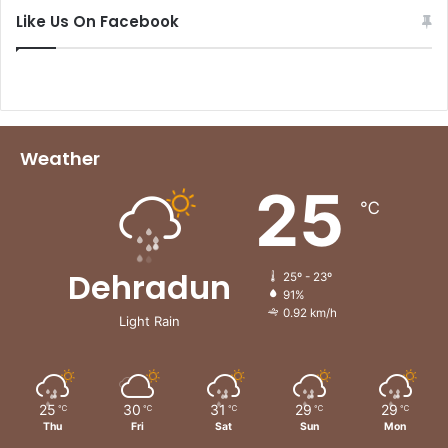
Like Us On Facebook
Weather
25
℃
Dehradun
25º - 23º
91%
0.92 km/h
Light Rain
25
30
31
29
29
℃
℃
℃
℃
℃
Thu
Fri
Sat
Sun
Mon