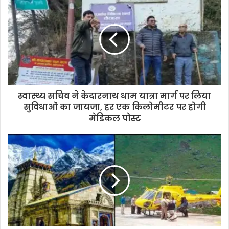
r
E
m
a
i
l
a
d
d
स्वास्थ्य सचिव ने केदारनाथ धाम यात्रा मार्ग पर लिया
r
सुविधाओं का जायजा, हर एक किलोमीटर पर होगी
e
मेडिकल पोस्ट
s
s