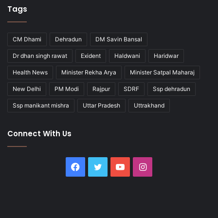
Tags
CM Dhami
Dehradun
DM Savin Bansal
Dr dhan singh rawat
Exident
Haldwani
Haridwar
Health News
Minister Rekha Arya
Minister Satpal Maharaj
New Delhi
PM Modi
Rajpur
SDRF
Ssp dehradun
Ssp manikant mishra
Uttar Pradesh
Uttrakhand
Connect With Us
Facebook
Twitter
YouTube
Instagram