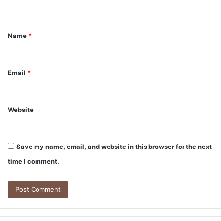
n
t
Name
*
*
Email
*
Website
Save my name, email, and website in this browser for the next
time I comment.