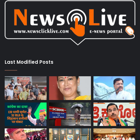
सी
ए
स
ने
स
भी
रा
ज्यों
को
लि
Last Modified Posts
खा
प
त्र