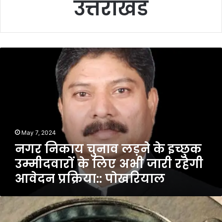
उत्तराखंड
न
ग
र
नि
का
य
चु
ना
May 7, 2024
व
नगर निकाय चुनाव लड़ने के इच्छुक
ल
ड़
उम्मीदवारों के लिए अभी जारी रहेगी
ने
आवेदन प्रक्रिया:: पोखरियाल
के
इ
च्छु
ना
क
बा
उ