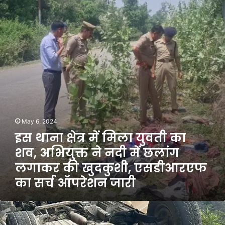
था
:
र
ना
:
रु
क्षे
पो
प
त्र
ख
ए
में
रि
का
मि
या
जु
ला
ल
र्मा
यु
ना
व
ल
ती
गा
का
या
श
May 6, 2024
व
इस थाना क्षेत्र में मिला युवती का
,
अ
शव, अभियुक्त ने नदी में छलांग
भि
लगाकर की खुदकुशी, एसडीआरएफ
यु
का सर्च ऑपरेशन जारी
क्त
ने
न
म
दी
सू
में