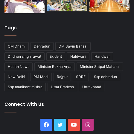
Tags
CM Dhami
Dehradun
DM Savin Bansal
Dr dhan singh rawat
Exident
Haldwani
Haridwar
Health News
Minister Rekha Arya
Minister Satpal Maharaj
New Delhi
PM Modi
Rajpur
SDRF
Ssp dehradun
Ssp manikant mishra
Uttar Pradesh
Uttrakhand
Connect With Us
Facebook
Twitter
YouTube
Instagram