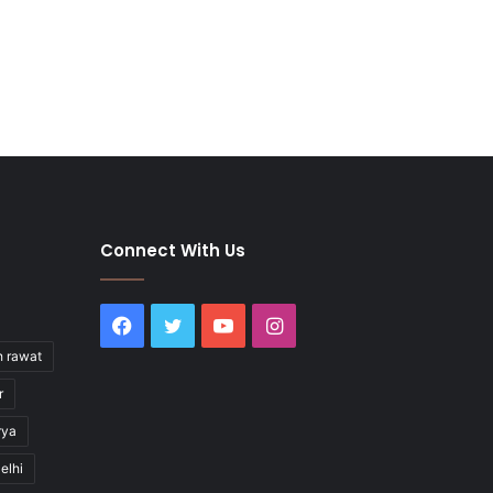
Connect With Us
Facebook
Twitter
YouTube
Instagram
h rawat
r
rya
elhi