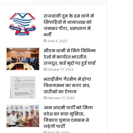
राजधानी दून के इस थाने में
सिपाहियों ने थानाध्यक्ष को
जमकर पीटा, अस्पताल में
भर्ती
June 4, 2022
सीएम धामी से मिले विभिन्न
देशों में कार्यरत भारतीय
राजदूत, कई मुद्दों पर हुई चर्चा
October 17, 2022
भराड़ीसैंण गैरसैंण में होगा
विधानसभा का बजट सत्र,
तारीखों का ऐलान
February 17, 2026
आम आदमी पार्टी को मिला
प्रदेश का नया मुखिया,
निकाय चुनाव दमखम से
लड़ेगी पार्टी
April 29, 2022