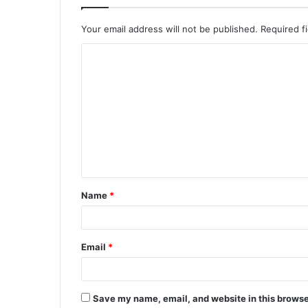
Your email address will not be published.
Required f
C
o
m
m
e
n
t
Name
*
*
Email
*
Save my name, email, and website in this browse