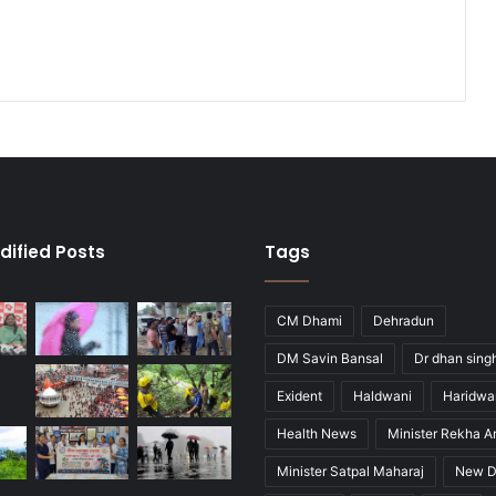
dified Posts
Tags
CM Dhami
Dehradun
DM Savin Bansal
Dr dhan sing
Exident
Haldwani
Haridwa
Health News
Minister Rekha A
Minister Satpal Maharaj
New D