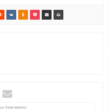
Reddit
VKontakte
Odnoklassniki
Pocket
Share via Email
Print