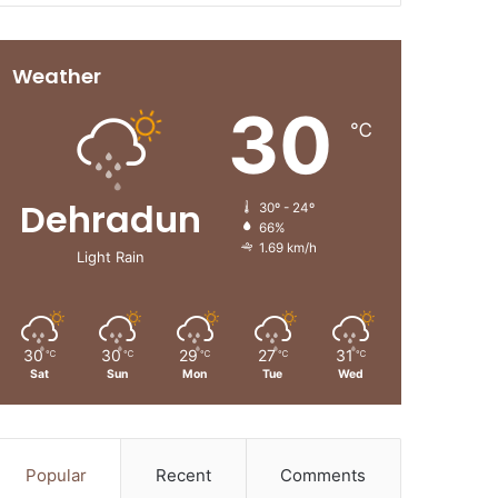
Weather
30
℃
Dehradun
30º - 24º
66%
1.69 km/h
Light Rain
30
30
29
27
31
℃
℃
℃
℃
℃
Sat
Sun
Mon
Tue
Wed
Popular
Recent
Comments