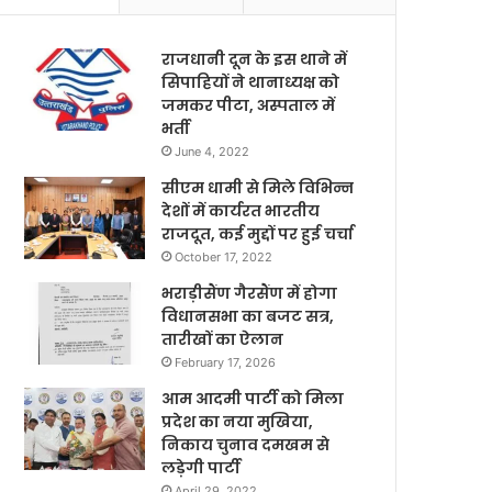
राजधानी दून के इस थाने में
सिपाहियों ने थानाध्यक्ष को
जमकर पीटा, अस्पताल में
भर्ती
June 4, 2022
सीएम धामी से मिले विभिन्न
देशों में कार्यरत भारतीय
राजदूत, कई मुद्दों पर हुई चर्चा
October 17, 2022
भराड़ीसैंण गैरसैंण में होगा
विधानसभा का बजट सत्र,
तारीखों का ऐलान
February 17, 2026
आम आदमी पार्टी को मिला
प्रदेश का नया मुखिया,
निकाय चुनाव दमखम से
लड़ेगी पार्टी
April 29, 2022