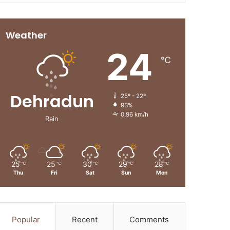
Weather
24
℃
Dehradun
25º - 22º
93%
0.96 km/h
Rain
25
25
30
29
28
℃
℃
℃
℃
℃
Thu
Fri
Sat
Sun
Mon
Popular
Recent
Comments