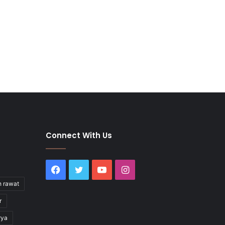
Connect With Us
Facebook
Twitter
YouTube
Instagram
h rawat
r
rya