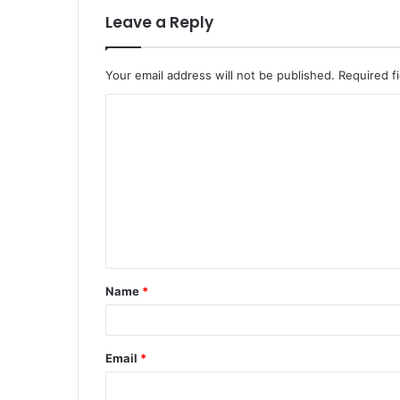
Leave a Reply
Your email address will not be published.
Required f
C
o
m
m
e
n
t
Name
*
*
Email
*