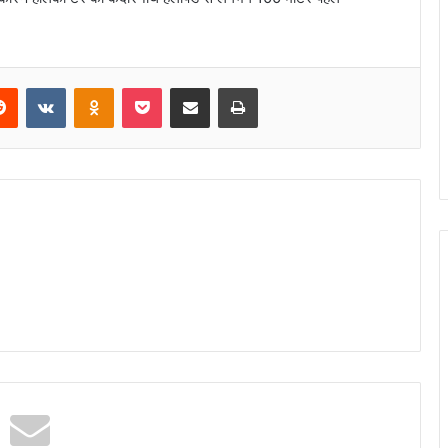
Reddit
VKontakte
Odnoklassniki
Pocket
Share via Email
Print