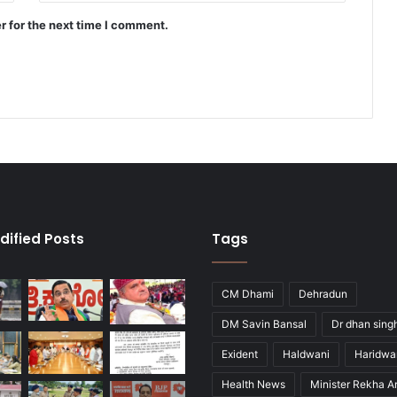
r for the next time I comment.
dified Posts
Tags
CM Dhami
Dehradun
DM Savin Bansal
Dr dhan sing
Exident
Haldwani
Haridwa
Health News
Minister Rekha A