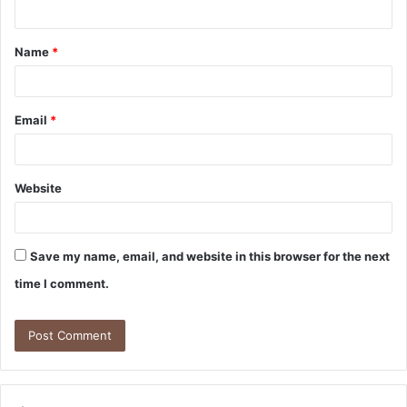
n
t
Name
*
*
Email
*
Website
Save my name, email, and website in this browser for the next
time I comment.