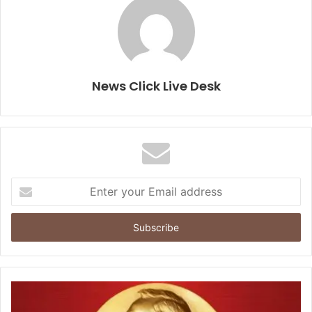
News Click Live Desk
E
n
t
e
r
y
o
u
r