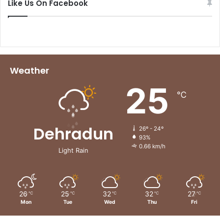
Like Us On Facebook
Weather
25
℃
Dehradun
26º - 24º
93%
0.66 km/h
Light Rain
26
25
32
32
27
℃
℃
℃
℃
℃
Mon
Tue
Wed
Thu
Fri