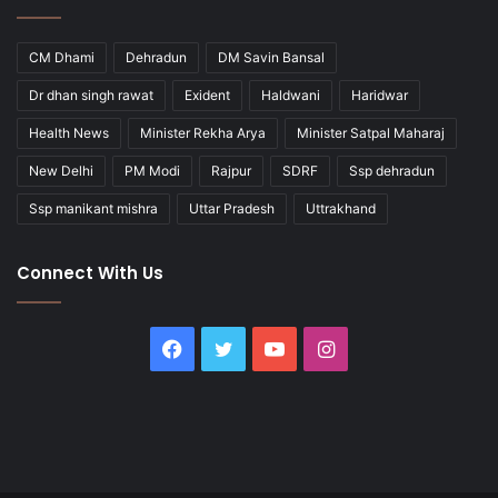
CM Dhami
Dehradun
DM Savin Bansal
Dr dhan singh rawat
Exident
Haldwani
Haridwar
Health News
Minister Rekha Arya
Minister Satpal Maharaj
New Delhi
PM Modi
Rajpur
SDRF
Ssp dehradun
Ssp manikant mishra
Uttar Pradesh
Uttrakhand
Connect With Us
Facebook
Twitter
YouTube
Instagram