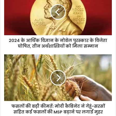
E
m
a
i
l
a
d
d
2024 के आर्थिक विज्ञान के नोबेल पुरस्कार के विजेता
r
घोषित, तीन अर्थशास्त्रियों को मिला सम्मान
e
s
s
फसलों की बढ़ी कीमतें: मोदी कैबिनेट ने गेहूं-सरसों
सहित कई फसलों की MSP बढ़ाने पर लगाई मुहर