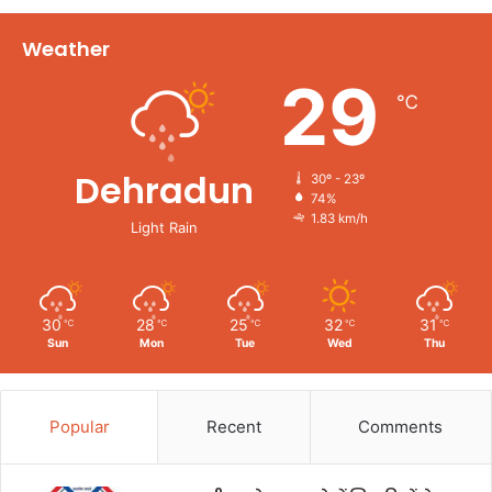
Weather
29
℃
Dehradun
30º - 23º
74%
1.83 km/h
Light Rain
30
28
25
32
31
℃
℃
℃
℃
℃
Sun
Mon
Tue
Wed
Thu
Popular
Recent
Comments