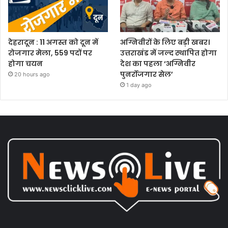
देहरादून : 11 अगस्त को दून में
अग्निवीरों के लिए बड़ी खबर।
रोजगार मेला, 559 पदों पर
उत्तराखंड में जल्द स्थापित होगा
होगा चयन
देश का पहला ‘अग्निवीर
पुनर्रोजगार सेल’
20 hours ago
1 day ago