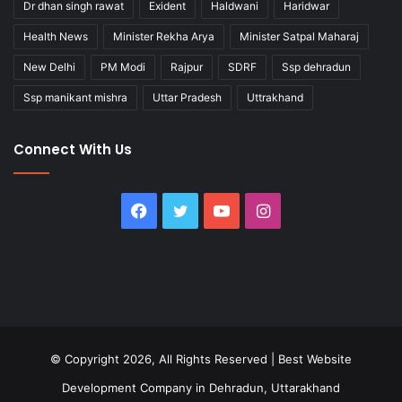
Dr dhan singh rawat
Exident
Haldwani
Haridwar
Health News
Minister Rekha Arya
Minister Satpal Maharaj
New Delhi
PM Modi
Rajpur
SDRF
Ssp dehradun
Ssp manikant mishra
Uttar Pradesh
Uttrakhand
Connect With Us
Facebook
Twitter
YouTube
Instagram
© Copyright 2026, All Rights Reserved |
Best Website
Development Company in Dehradun, Uttarakhand