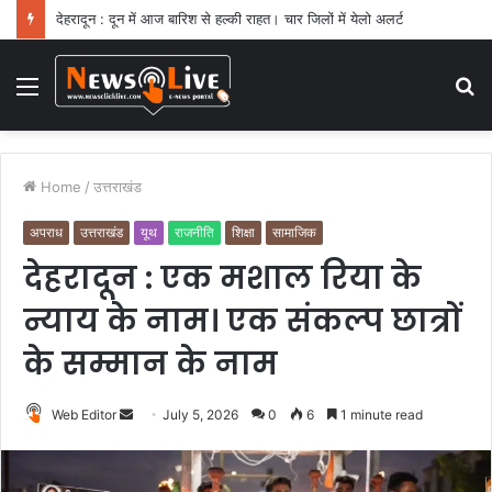
दिल्ली-दून आर्थिक कॉरिडोर से जुड़ी ग्रीनफील्ड बाईपास परियोजना का डीएम ने किया निरीक्षण
Menu
S
fo
Home
/
उत्तराखंड
अपराध
उत्तराखंड
यूथ
राजनीति
शिक्षा
सामाजिक
देहरादून : एक मशाल रिया के
न्याय के नाम। एक संकल्प छात्रों
के सम्मान के नाम
Web Editor
S
July 5, 2026
0
6
1 minute read
e
n