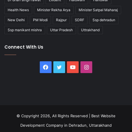
Health News
Minister Rekha Arya
Minister Satpal Maharaj
New Delhi
PM Modi
Rajpur
SDRF
Ssp dehradun
Ssp manikant mishra
Uttar Pradesh
Uttrakhand
Connect With Us
Facebook
Twitter
YouTube
Instagram
© Copyright 2026, All Rights Reserved |
Best Website
Development Company in Dehradun, Uttarakhand