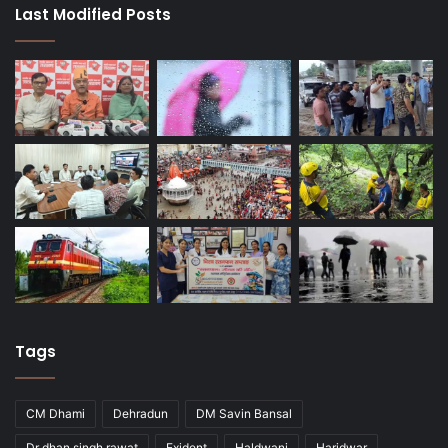
Last Modified Posts
Tags
CM Dhami
Dehradun
DM Savin Bansal
Dr dhan singh rawat
Exident
Haldwani
Haridwar