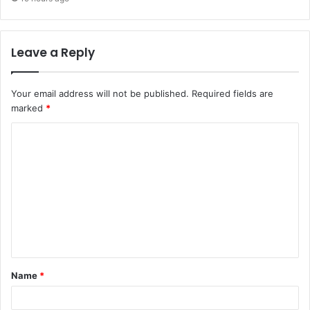
Leave a Reply
Your email address will not be published.
Required fields are
marked
*
C
o
m
m
e
n
t
Name
*
*