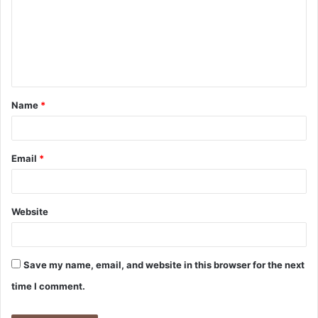
m
m
e
n
t
Name
*
*
Email
*
Website
Save my name, email, and website in this browser for the next
time I comment.