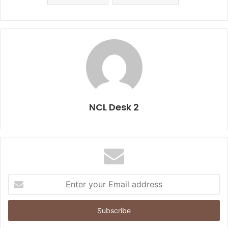
NCL Desk 2
E
n
t
e
r