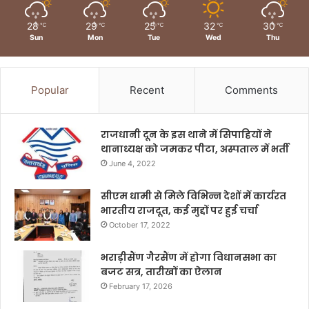
28
29
25
32
30
℃
℃
℃
℃
℃
Sun
Mon
Tue
Wed
Thu
Popular
Recent
Comments
राजधानी दून के इस थाने में सिपाहियों ने
थानाध्यक्ष को जमकर पीटा, अस्पताल में भर्ती
June 4, 2022
सीएम धामी से मिले विभिन्न देशों में कार्यरत
भारतीय राजदूत, कई मुद्दों पर हुई चर्चा
October 17, 2022
भराड़ीसैंण गैरसैंण में होगा विधानसभा का
बजट सत्र, तारीखों का ऐलान
February 17, 2026