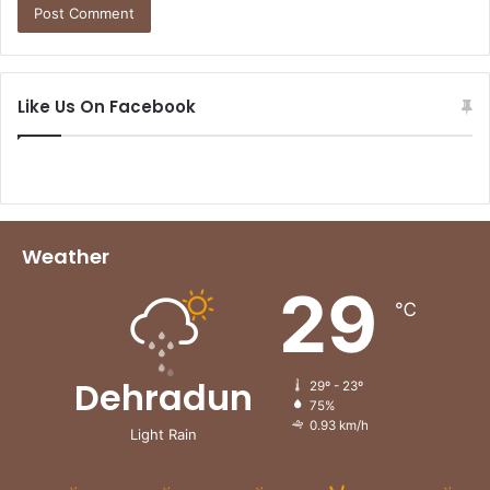
Like Us On Facebook
Weather
29
℃
Dehradun
29º - 23º
75%
0.93 km/h
Light Rain