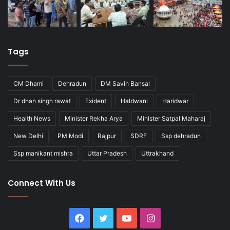
Tags
CM Dhami
Dehradun
DM Savin Bansal
Dr dhan singh rawat
Exident
Haldwani
Haridwar
Health News
Minister Rekha Arya
Minister Satpal Maharaj
New Delhi
PM Modi
Rajpur
SDRF
Ssp dehradun
Ssp manikant mishra
Uttar Pradesh
Uttrakhand
Connect With Us
Facebook
Twitter
YouTube
Instagram