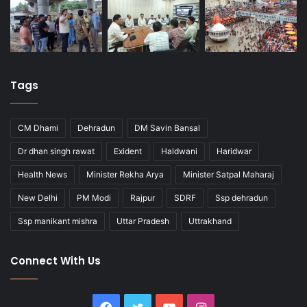
Tags
CM Dhami
Dehradun
DM Savin Bansal
Dr dhan singh rawat
Exident
Haldwani
Haridwar
Health News
Minister Rekha Arya
Minister Satpal Maharaj
New Delhi
PM Modi
Rajpur
SDRF
Ssp dehradun
Ssp manikant mishra
Uttar Pradesh
Uttrakhand
Connect With Us