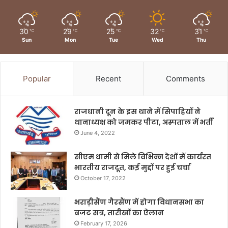
30
29
25
32
31
℃
℃
℃
℃
℃
Sun
Mon
Tue
Wed
Thu
Popular
Recent
Comments
राजधानी दून के इस थाने में सिपाहियों ने
थानाध्यक्ष को जमकर पीटा, अस्पताल में भर्ती
June 4, 2022
सीएम धामी से मिले विभिन्न देशों में कार्यरत
भारतीय राजदूत, कई मुद्दों पर हुई चर्चा
October 17, 2022
भराड़ीसैंण गैरसैंण में होगा विधानसभा का
बजट सत्र, तारीखों का ऐलान
February 17, 2026