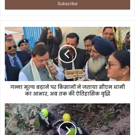
e
r
y
o
u
r
E
m
a
i
l
a
d
d
गन्ना मूल्य बढ़ाने पर किसानों ने जताया सीएम धामी
r
का आभार, अब तक की ऐतिहासिक वृद्धि
e
s
s