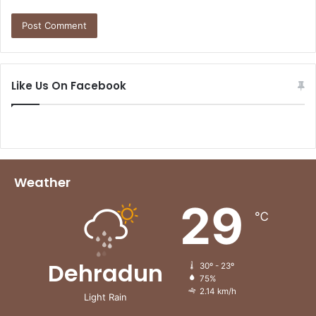
Like Us On Facebook
Weather
29
℃
Dehradun
30º - 23º
75%
2.14 km/h
Light Rain