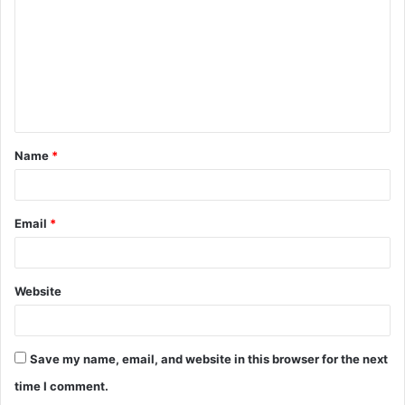
m
m
e
n
t
Name
*
*
Email
*
Website
Save my name, email, and website in this browser for the next
time I comment.