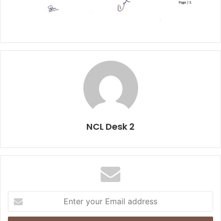
NCL Desk 2
E
n
t