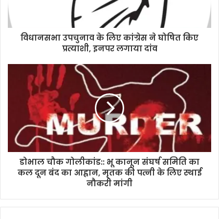
l
a
d
d
विधानसभा उपचुनाव के लिए कांग्रेस ने घोषित किए
r
प्रत्याशी, इनपर लगाया दांव
e
s
s
डोभाल चौक गोलीकांड:: भू कानून संघर्ष समिति का
कल दून बंद का आह्वान, मृतक की पत्नी के लिए स्थाई
नौकरी मांगी