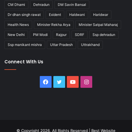
CM Dhami
Dehradun
DM Savin Bansal
Dr dhan singh rawat
Exident
Haldwani
Haridwar
Health News
Minister Rekha Arya
Minister Satpal Maharaj
New Delhi
PM Modi
Rajpur
SDRF
Ssp dehradun
Ssp manikant mishra
Uttar Pradesh
Uttrakhand
Connect With Us
Facebook
Twitter
YouTube
Instagram
© Copyright 2026, All Rights Reserved |
Best Website