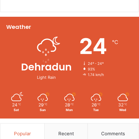
Weather
24
℃
Dehradun
24º - 24º
93%
1.74 km/h
Light Rain
24
29
28
26
32
℃
℃
℃
℃
℃
Sat
Sun
Mon
Tue
Wed
Popular
Recent
Comments