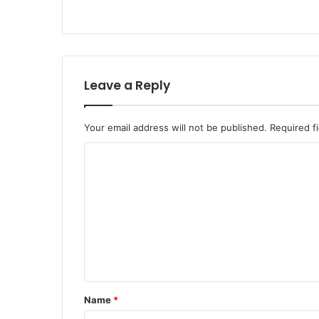
Leave a Reply
Your email address will not be published.
Required f
C
o
m
m
e
n
t
Name
*
*