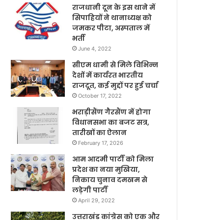
राजधानी दून के इस थाने में
सिपाहियों ने थानाध्यक्ष को
जमकर पीटा, अस्पताल में
भर्ती
June 4, 2022
सीएम धामी से मिले विभिन्न
देशों में कार्यरत भारतीय
राजदूत, कई मुद्दों पर हुई चर्चा
October 17, 2022
भराड़ीसैंण गैरसैंण में होगा
विधानसभा का बजट सत्र,
तारीखों का ऐलान
February 17, 2026
आम आदमी पार्टी को मिला
प्रदेश का नया मुखिया,
निकाय चुनाव दमखम से
लड़ेगी पार्टी
April 29, 2022
उत्तराखंड कांग्रेस को एक और