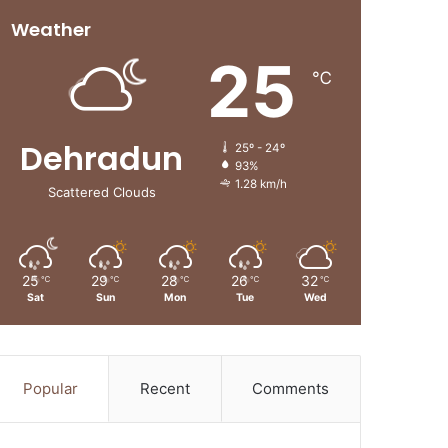
Weather
25
℃
Dehradun
25º - 24º
93%
1.28 km/h
Scattered Clouds
25
29
28
26
32
℃
℃
℃
℃
℃
Sat
Sun
Mon
Tue
Wed
Popular
Recent
Comments