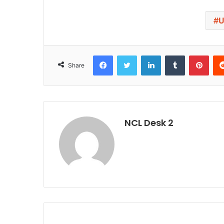
U
Facebook
Twitter
LinkedIn
Tumblr
Pinterest
Share
NCL Desk 2