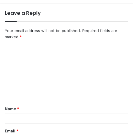
Leave a Reply
Your email address will not be published.
Required fields are
marked
*
C
o
m
m
e
n
t
Name
*
*
Email
*