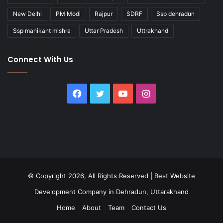
New Delhi
PM Modi
Rajpur
SDRF
Ssp dehradun
Ssp manikant mishra
Uttar Pradesh
Uttrakhand
Connect With Us
Facebook
Twitter
YouTube
Instagram
© Copyright 2026, All Rights Reserved |
Best Website
Development Company in Dehradun, Uttarakhand
Home
About
Team
Contact Us