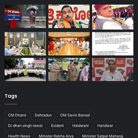
Tags
CM Dhami
Dehradun
DM Savin Bansal
Dr dhan singh rawat
Exident
Haldwani
Haridwar
Health News
Minister Rekha Arya
Minister Satpal Maharaj