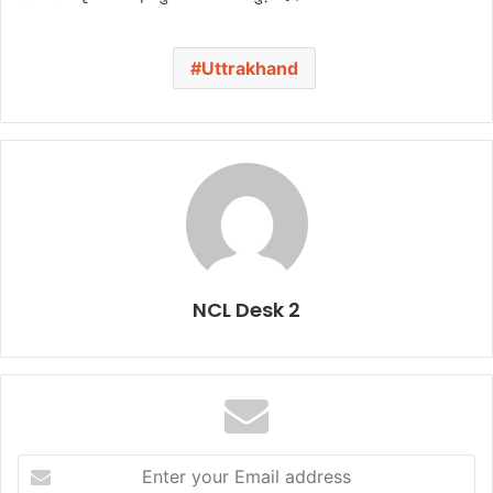
Uttrakhand
NCL Desk 2
E
n