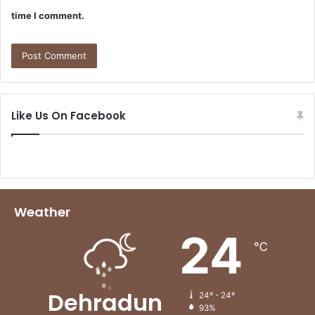
time I comment.
Like Us On Facebook
Weather
24
℃
Dehradun
24º - 24º
93%