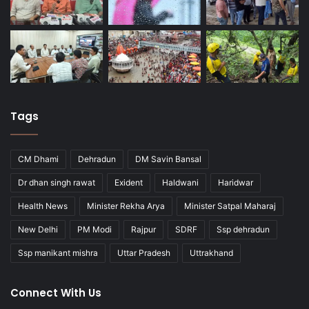
Tags
CM Dhami
Dehradun
DM Savin Bansal
Dr dhan singh rawat
Exident
Haldwani
Haridwar
Health News
Minister Rekha Arya
Minister Satpal Maharaj
New Delhi
PM Modi
Rajpur
SDRF
Ssp dehradun
Ssp manikant mishra
Uttar Pradesh
Uttrakhand
Connect With Us