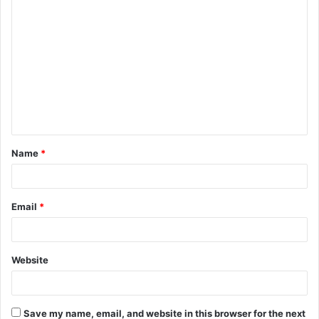
C
o
m
m
e
n
t
Name
*
*
Email
*
Website
Save my name, email, and website in this browser for the next