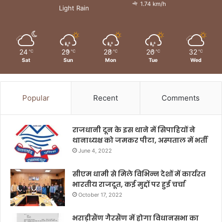
1.74 km/h
Light Rain
24
29
28
26
32
℃
℃
℃
℃
℃
Sat
Sun
Mon
Tue
Wed
Popular
Recent
Comments
राजधानी दून के इस थाने में सिपाहियों ने
थानाध्यक्ष को जमकर पीटा, अस्पताल में भर्ती
June 4, 2022
सीएम धामी से मिले विभिन्न देशों में कार्यरत
भारतीय राजदूत, कई मुद्दों पर हुई चर्चा
October 17, 2022
भराड़ीसैंण गैरसैंण में होगा विधानसभा का