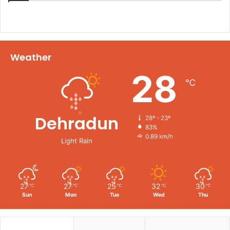
Weather
28
℃
Dehradun
28º - 23º
83%
0.89 km/h
Light Rain
27
27
25
32
30
℃
℃
℃
℃
℃
Sun
Mon
Tue
Wed
Thu