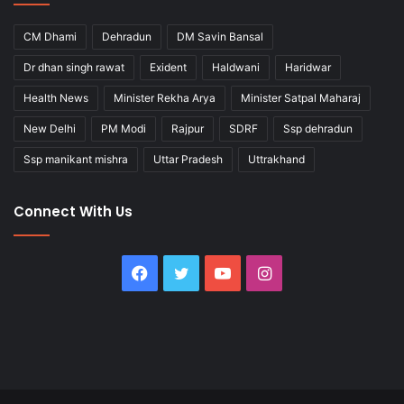
CM Dhami
Dehradun
DM Savin Bansal
Dr dhan singh rawat
Exident
Haldwani
Haridwar
Health News
Minister Rekha Arya
Minister Satpal Maharaj
New Delhi
PM Modi
Rajpur
SDRF
Ssp dehradun
Ssp manikant mishra
Uttar Pradesh
Uttrakhand
Connect With Us
Facebook
Twitter
YouTube
Instagram