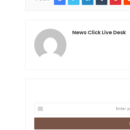
News Click Live Desk
E
n
t
e