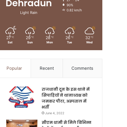
Dehradun
27º - 24º
90%
0.82 km/h
Light Rain
27
29
28
26
32
℃
℃
℃
℃
℃
Sat
Sun
Mon
Tue
Wed
Popular
Recent
Comments
राजधानी दून के इस थाने में
सिपाहियों ने थानाध्यक्ष को
जमकर पीटा, अस्पताल में
भर्ती
June 4, 2022
सीएम धामी से मिले विभिन्न